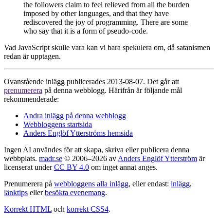
the followers claim to feel relieved from all the burden
imposed by other languages, and that they have
rediscovered the joy of programming. There are some
who say that it is a form of pseudo-code.
Vad JavaScript skulle vara kan vi bara spekulera om, då satanismen
redan är upptagen.
Ovanstående inlägg publicerades 2013-08-07. Det går att
prenumerera
på denna webblogg. Härifrån är följande mål
rekommenderade:
Andra inlägg på denna webblogg
Webbloggens startsida
Anders Englöf Ytterströms hemsida
Ingen AI användes för att skapa, skriva eller publicera denna
webbplats.
madr.se
© 2006–2026 av
Anders Englöf Ytterström
är
licenserat under
CC BY 4.0
om inget annat anges.
Prenumerera på
webbloggens alla inlägg
, eller endast:
inlägg
,
länktips
eller
besökta evenemang
.
Korrekt HTML
och
korrekt CSS4
.