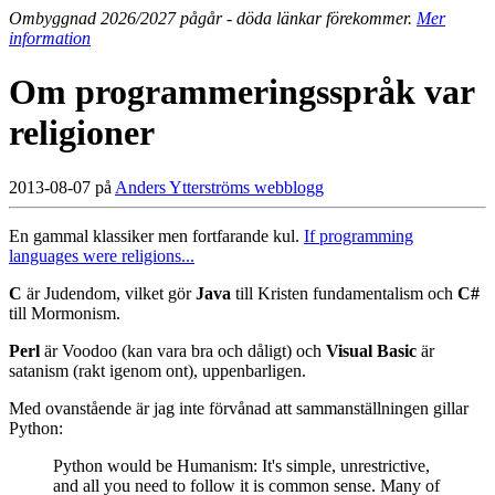
Ombyggnad 2026/2027 pågår - döda länkar förekommer.
Mer
information
Om programmeringsspråk var
religioner
2013-08-07 på
Anders Ytterströms webblogg
En gammal klassiker men fortfarande kul.
If programming
languages were religions...
C
är Judendom, vilket gör
Java
till Kristen fundamentalism och
C#
till Mormonism.
Perl
är Voodoo (kan vara bra och dåligt) och
Visual Basic
är
satanism (rakt igenom ont), uppenbarligen.
Med ovanstående är jag inte förvånad att sammanställningen gillar
Python:
Python would be Humanism: It's simple, unrestrictive,
and all you need to follow it is common sense. Many of