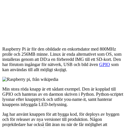
Raspberry Pi är för den obildade en enkortsdator med 800MHz
prolle och 256MB minne. Linux är enda alternativet som OS, som
installeras genom att DD:a en förberedd IMG till ett SD-kort. Den
har förutom ingångar för nätverk, USB och bild även
GPIO
som
kan användas till allt möjligt skojigt.
Min stora röda knapp är ett sådant exempel. Den är kopplad till
GPIO och hanteras av en daemon skriven i Python. Python-scriptet
lyssnar efter knapptryck och utför you-name-it, samt hanterar
knappens inbyggda LED-belysning.
Jag har använt knappen för att bygga kod, för deploys av byggen
och för releaser av nya versioner till produktion. Någon
projektledare har också fått äran nu när de får möjlighet att