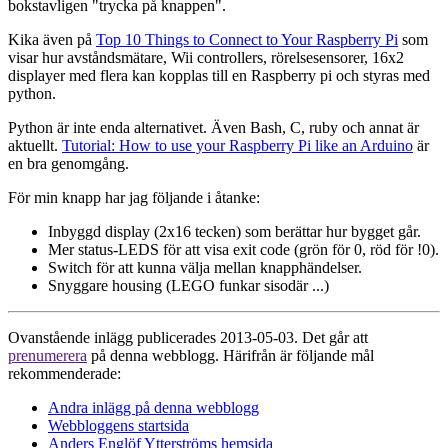
bokstavligen "trycka på knappen".
Kika även på
Top 10 Things to Connect to Your Raspberry Pi
som
visar hur avståndsmätare, Wii controllers, rörelsesensorer, 16x2
displayer med flera kan kopplas till en Raspberry pi och styras med
python.
Python är inte enda alternativet. Även Bash, C, ruby och annat är
aktuellt.
Tutorial: How to use your Raspberry Pi like an Arduino
är
en bra genomgång.
För min knapp har jag följande i åtanke:
Inbyggd display (2x16 tecken) som berättar hur bygget går.
Mer status-LEDS för att visa exit code (grön för 0, röd för !0).
Switch för att kunna välja mellan knapphändelser.
Snyggare housing (LEGO funkar sisodär ...)
Ovanstående inlägg publicerades 2013-05-03. Det går att
prenumerera
på denna webblogg. Härifrån är följande mål
rekommenderade:
Andra inlägg på denna webblogg
Webbloggens startsida
Anders Englöf Ytterströms hemsida