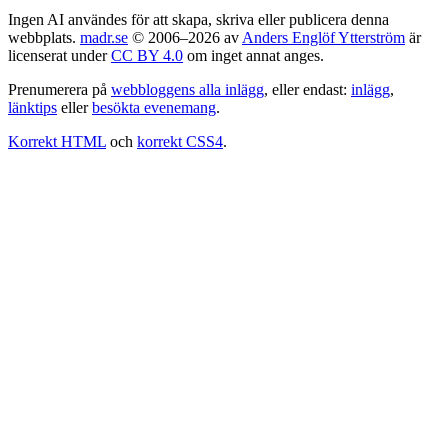
Ingen AI användes för att skapa, skriva eller publicera denna
webbplats.
madr.se
© 2006–2026 av
Anders Englöf Ytterström
är
licenserat under
CC BY 4.0
om inget annat anges.
Prenumerera på
webbloggens alla inlägg
, eller endast:
inlägg
,
länktips
eller
besökta evenemang
.
Korrekt HTML
och
korrekt CSS4
.