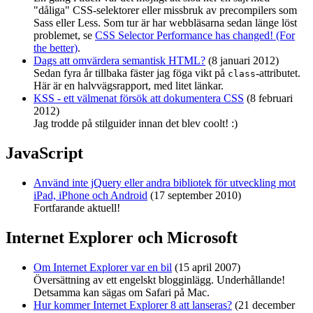
"dåliga" CSS-selektorer eller missbruk av precompilers som
Sass eller Less. Som tur är har webbläsarna sedan länge löst
problemet, se
CSS Selector Performance has changed! (For
the better)
.
Dags att omvärdera semantisk HTML?
(8 januari 2012)
Sedan fyra år tillbaka fäster jag föga vikt på
-attributet.
class
Här är en halvvägsrapport, med litet länkar.
KSS - ett välmenat försök att dokumentera CSS
(8 februari
2012)
Jag trodde på stilguider innan det blev coolt! :)
JavaScript
Använd inte jQuery eller andra bibliotek för utveckling mot
iPad, iPhone och Android
(17 september 2010)
Fortfarande aktuell!
Internet Explorer och Microsoft
Om Internet Explorer var en bil
(15 april 2007)
Översättning av ett engelskt blogginlägg. Underhållande!
Detsamma kan sägas om Safari på Mac.
Hur kommer Internet Explorer 8 att lanseras?
(21 december