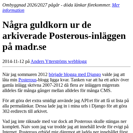
Ombyggnad 2026/2027 pågår - döda länkar förekommer.
Mer
information
Några guldkorn ur de
arkiverade Posterous-inläggen
på madr.se
2014-11-12 på
Anders Ytterströms webblogg
När jag sommaren 2012
började blogga med Django
valde jag att
låta min
Posterous
-blogg ligga kvar. Tanken var att ha ett arkiv över
gamla inlägg skrivna 2007-2012 då flera av inläggen migrerats
alldeles får många gånger mellan alldeles för många CMS.
För att göra det extra smidigt använde jag API:et för att få ut lista på
alla permalänkar. Dessa lade jag in i mina urls i Django för att göra
302-redirects till arkivet.
Vad jag inte räknade med var dock att Posterous skulle stängas ner
komplett. Naiv som jag var trodde jag att innehåll levde för evigt på
Internet. Posterous erbjöd mig däremot att ladda ner innehållet först,