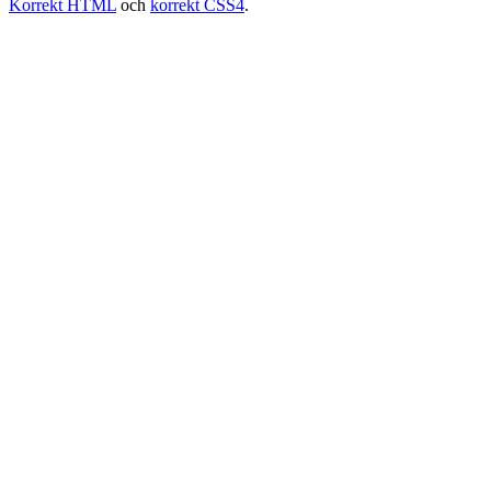
Korrekt HTML
och
korrekt CSS4
.