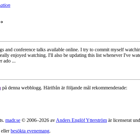
ation
 →
ngs and conference talks available online. I try to commit myself watchi
 I really enjoyed watching. I'll also be updating this list whenever I've
r ado ...
a
på denna webblogg. Härifrån är följande mål rekommenderade:
ts.
madr.se
© 2006–2026 av
Anders Englöf Ytterström
är licenserat un
eller
besökta evenemang
.