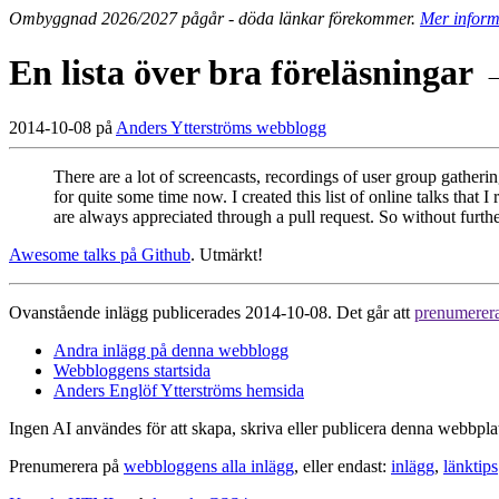
Ombyggnad 2026/2027 pågår - döda länkar förekommer.
Mer inform
En lista över bra föreläsningar
2014-10-08 på
Anders Ytterströms webblogg
There are a lot of screencasts, recordings of user group gatheri
for quite some time now. I created this list of online talks that
are always appreciated through a pull request. So without furthe
Awesome talks på Github
. Utmärkt!
Ovanstående inlägg publicerades 2014-10-08. Det går att
prenumerer
Andra inlägg på denna webblogg
Webbloggens startsida
Anders Englöf Ytterströms hemsida
Ingen AI användes för att skapa, skriva eller publicera denna webbpla
Prenumerera på
webbloggens alla inlägg
, eller endast:
inlägg
,
länktips