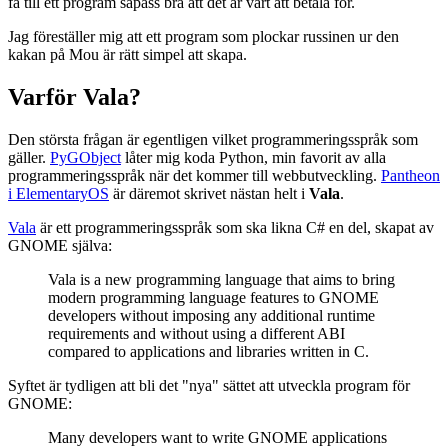
få till ett program såpass bra att det är värt att betala för.
Jag föreställer mig att ett program som plockar russinen ur den
kakan på Mou är rätt simpel att skapa.
Varför Vala?
Den största frågan är egentligen vilket programmeringsspråk som
gäller.
PyGObject
låter mig koda Python, min favorit av alla
programmeringsspråk när det kommer till webbutveckling.
Pantheon
i ElementaryOS
är däremot skrivet nästan helt i
Vala
.
Vala
är ett programmeringsspråk som ska likna C# en del, skapat av
GNOME själva:
Vala is a new programming language that aims to bring
modern programming language features to GNOME
developers without imposing any additional runtime
requirements and without using a different ABI
compared to applications and libraries written in C.
Syftet är tydligen att bli det "nya" sättet att utveckla program för
GNOME:
Many developers want to write GNOME applications