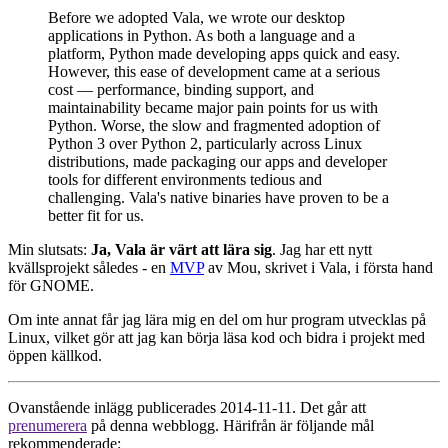
Before we adopted Vala, we wrote our desktop
applications in Python. As both a language and a
platform, Python made developing apps quick and easy.
However, this ease of development came at a serious
cost — performance, binding support, and
maintainability became major pain points for us with
Python. Worse, the slow and fragmented adoption of
Python 3 over Python 2, particularly across Linux
distributions, made packaging our apps and developer
tools for different environments tedious and
challenging. Vala's native binaries have proven to be a
better fit for us.
Min slutsats:
Ja, Vala är värt att lära sig
. Jag har ett nytt
kvällsprojekt således - en
MVP
av Mou, skrivet i Vala, i första hand
för GNOME.
Om inte annat får jag lära mig en del om hur program utvecklas på
Linux, vilket gör att jag kan börja läsa kod och bidra i projekt med
öppen källkod.
Ovanstående inlägg publicerades 2014-11-11. Det går att
prenumerera
på denna webblogg. Härifrån är följande mål
rekommenderade: