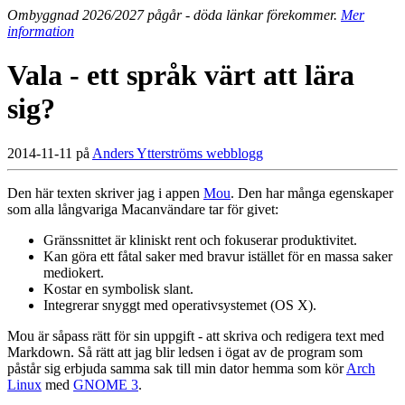
Ombyggnad 2026/2027 pågår - döda länkar förekommer.
Mer
information
Vala - ett språk värt att lära
sig?
2014-11-11 på
Anders Ytterströms webblogg
Den här texten skriver jag i appen
Mou
. Den har många egenskaper
som alla långvariga Macanvändare tar för givet:
Gränssnittet är kliniskt rent och fokuserar produktivitet.
Kan göra ett fåtal saker med bravur istället för en massa saker
mediokert.
Kostar en symbolisk slant.
Integrerar snyggt med operativsystemet (OS X).
Mou är såpass rätt för sin uppgift - att skriva och redigera text med
Markdown. Så rätt att jag blir ledsen i ögat av de program som
påstår sig erbjuda samma sak till min dator hemma som kör
Arch
Linux
med
GNOME 3
.