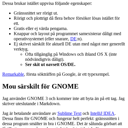
Dessa brukar istället uppvisa följande egenskaper:
Gränssnittet ser rörigt ut.
Rörigt och plottrigt då flera behov försöker lösas istället för
ett.
Gratis eller ej värda pengarna.
Knappar och layout på programmet samexisterar dåligt med
operativsystemet (eller snarare,
DE
:n).
Ej skrivet särskilt för aktuell DE utan med något mer generellt
verktyg.
Ofta tillgänglig på Windows och ibland OS X (inte
nödvändigtvis dåligt).
Ser skit ut oavsett OS/DE.
Remarkable
, första sökträffen på Google, är ett typexempel.
Mou särskilt för GNOME
Jag använder GNOME 3 och kommer inte att byta än på ett tag. Jag
skriver uteslutande i Markdown.
Jag är betalande användare av
Sublime Text
och
IntelliJ IDEA
.
Dessa finns för GNOME och fungerar helt perfekt: gränssnitten i
dessa program smälter in bra i GNOME. Det är sålunda görbart att