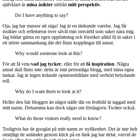
självklart är
mina åsikter
utifrån
mitt perspektiv
.
Do I have anything to say?
Oja, jag har massor att säga! Jag är en tänkande varelse. Jag får
insikter och reflekterar över såväl min omvärld som saker nära mig.
Jag bildar gärna en egen uppfattning och försöker alltid få in saker i
ett större sammanhang där det finns kopplingar till annat.
Why would someone look at this?
För att få veta
vad jag tycker
, eller för att
få inspiration
. Några
annat skäl finns inte: detta är min personliga blogg, med mina egna
tankar. Jag är ingen ledande opinionsbildare med oerhört betydande
roll.
Why do I want them to look at it?
Hellre den här bloggen än något ställe där en festbild är taggad med
mitt namn. Detsamma kan dock sägas om förslagsvis Twitter också.
What do those visitors really need to know?
Troligtvis har de googlat på mitt namn av nyfikenhet. Det är inte helt
omöjligt de anländer genom klick på en länk jag har delat, varvid de