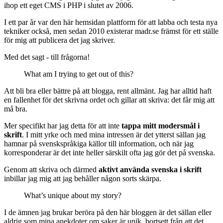
ihop ett eget CMS i PHP i slutet av 2006.
I ett par år var den här hemsidan plattform för att labba och testa nya
tekniker också, men sedan 2010 existerar madr.se främst för ett ställe
för mig att publicera det jag skriver.
Med det sagt - till frågorna!
What am I trying to get out of this?
Att bli bra eller bättre på att blogga, rent allmänt. Jag har alltid haft
en fallenhet för det skrivna ordet och gillar att skriva: det får mig att
må bra.
Mer specifikt har jag detta för att inte
tappa mitt modersmål i
skrift
. I mitt yrke och med mina intressen är det ytterst sällan jag
hamnar på svenskspråkiga källor till information, och när jag
korresponderar är det inte heller särskilt ofta jag gör det på svenska.
Genom att skriva och därmed
aktivt använda svenska i skrift
inbillar jag mig att jag behåller någon sorts skärpa.
What’s unique about my story?
I de ämnen jag brukar beröra på den här bloggen är det sällan eller
aldrig som mina anekdoter om saker är unik, bortsett från att det