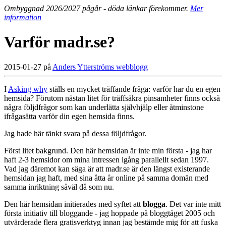
Ombyggnad 2026/2027 pågår - döda länkar förekommer.
Mer
information
Varför madr.se?
2015-01-27 på
Anders Ytterströms webblogg
I
Asking why
ställs en mycket träffande fråga: varför har du en egen
hemsida? Förutom nästan litet för träffsäkra pinsamheter finns också
några följdfrågor som kan underlätta självhjälp eller åtminstone
ifrågasätta varför din egen hemsida finns.
Jag hade här tänkt svara på dessa följdfrågor.
Först litet bakgrund. Den här hemsidan är inte min första - jag har
haft 2-3 hemsidor om mina intressen igång parallellt sedan 1997.
Vad jag däremot kan säga är att madr.se är den längst existerande
hemsidan jag haft, med sina åtta år online på samma domän med
samma inriktning såväl då som nu.
Den här hemsidan initierades med syftet att
blogga
. Det var inte mitt
första initiativ till bloggande - jag hoppade på bloggtåget 2005 och
utvärderade flera gratisverktyg innan jag bestämde mig för att fuska