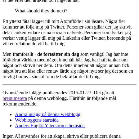
är ute efter den artikeln och inget annat.
What should they do next?
Ett ytterst fåtal lägger till mitt Atomflöde i sin läsare. Några fler
kommer att följa mig på Twitter. Personer som gillar det jag skrivit
delar länken vidare i sina sociala nätverk. Personer som tycker jag
verkar vettig lägger till mig på Linkedin eller Twitter, beroende på
vilken relation de vill ha till mig.
Men framförallt -
de fortsätter sin dag
som vanligt! Jag har inte
förändrat världen med något innehåll här. Jag har haft tankar om
något och skrivit ner dem. Om detta innebär att någon annan fick
något bra att läsa eller rentav lärde sig något nytt ser jag det som en
trevlig bonus - särskilt om de bekräftar det till mig.
Ovanstående inlägg publicerades 2015-01-27. Det går att
prenumerera
på denna webblogg. Härifrån är följande mål
rekommenderade:
Andra inlägg på denna webblogg
Webbloggens startsida
Anders Englöf Ytterströms hemsida
Ingen AI användes för att skapa, skriva eller publicera denna