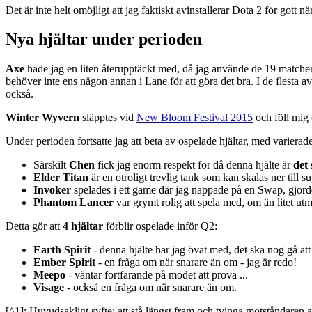
Det är inte helt omöjligt att jag faktiskt avinstallerar Dota 2 för gott nä
Nya hjältar under perioden
Axe
hade jag en liten återupptäckt med, då jag använde de 19 matchern
behöver inte ens någon annan i Lane för att göra det bra. I de flesta av
också.
Winter Wyvern
släpptes vid
New Bloom Festival 2015
och föll mig 
Under perioden fortsatte jag att beta av ospelade hjältar, med varierade
Särskilt
Chen
fick jag enorm respekt för då denna hjälte är
det 
Elder Titan
är en otroligt trevlig tank som kan skalas ner till s
Invoker
spelades i ett game där jag nappade på en Swap, gjorde
Phantom Lancer
var grymt rolig att spela med, om än litet utman
Detta gör att
4 hjältar
förblir ospelade inför Q2:
Earth Spirit
- denna hjälte har jag övat med, det ska nog gå att
Ember Spirit
- en fråga om när snarare än om - jag är redo!
Meepo
- väntar fortfarande på modet att prova ...
Visage
- också en fråga om när snarare än om.
[^1]: Huvudsakligt syfte: att stå längst fram och tvinga motståndaren a