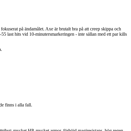
fokuserat på ändamålet. Axe är brutalt bra på att creep skippa och
-55 last hits vid 10-minutersmarkeringen - inte sällan med ett par kills
a.
finns i alla fall.
ribut: mycket HP, mycket armor, förhöjd magiresistans, hög regen.