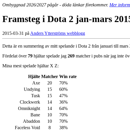
Ombyggnad 2026/2027 pågår - döda länkar förekommer.
Mer inform
Framsteg i Dota 2 jan-mars 201
2015-03-31 på
Anders Ytterströms webblogg
Detta är en summering av mitt spelande i Dota 2 från januari till mars 
Fördelat över
79
hjältar spelade jag
269
matcher i pubs när jag inte ö
Mina mest spelade hjältar X Z:
Hjälte
Matcher
Win rate
Axe
20
70%
Undying
15
60%
Tusk
15
47%
Clockwerk
14
36%
Omniknight
14
64%
Bane
10
70%
Abaddon
10
70%
Faceless Void
8
38%