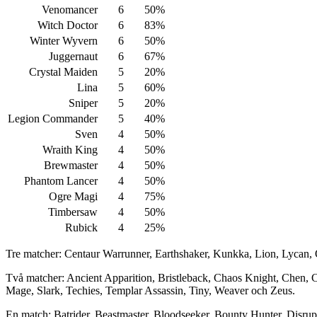
Venomancer
6
50%
Witch Doctor
6
83%
Winter Wyvern
6
50%
Juggernaut
6
67%
Crystal Maiden
5
20%
Lina
5
60%
Sniper
5
20%
Legion Commander
5
40%
Sven
4
50%
Wraith King
4
50%
Brewmaster
4
50%
Phantom Lancer
4
50%
Ogre Magi
4
75%
Timbersaw
4
50%
Rubick
4
25%
Tre matcher: Centaur Warrunner, Earthshaker, Kunkka, Lion, Lycan
Två matcher: Ancient Apparition, Bristleback, Chaos Knight, Chen, C
Mage, Slark, Techies, Templar Assassin, Tiny, Weaver och Zeus.
En match: Batrider, Beastmaster, Bloodseeker, Bounty Hunter, Disrup