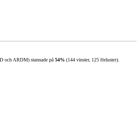
rat AD och ARDM) stannade på
54%
(144 vinster, 125 förluster).