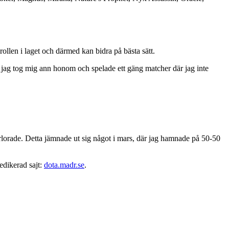
n rollen i laget och därmed kan bidra på bästa sätt.
 så jag tog mig ann honom och spelade ett gäng matcher där jag inte
örlorade. Detta jämnade ut sig något i mars, där jag hamnade på 50-50
dedikerad sajt:
dota.madr.se
.