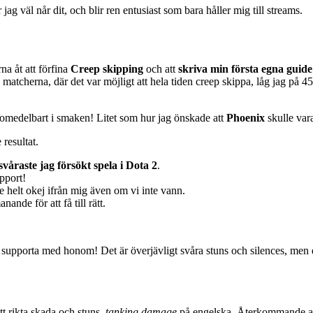
r jag väl når dit, och blir ren entusiast som bara håller mig till streams.
a åt att förfina
Creep skipping
och att
skriva min första egna guide
 matcherna, där det var möjligt att hela tiden creep skippa, låg jag på 45
omedelbart i smaken! Litet som hur jag önskade att
Phoenix
skulle var
 resultat.
svåraste jag försökt spela i Dota 2
.
upport!
 helt okej ifrån mig även om vi inte vann.
ande för att få till rätt.
 supporta med honom! Det är överjävligt svåra stuns och silences, men de 
tt rikta skada och stuns,
tanking damage
på engelska. Återkommande att