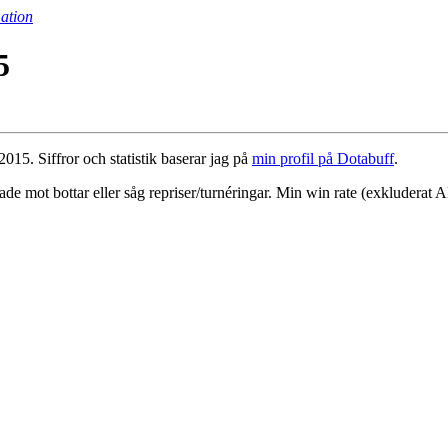
ation
5
2015. Siffror och statistik baserar jag på
min profil på Dotabuff
.
vade mot bottar eller såg repriser/turnéringar. Min win rate (exklude