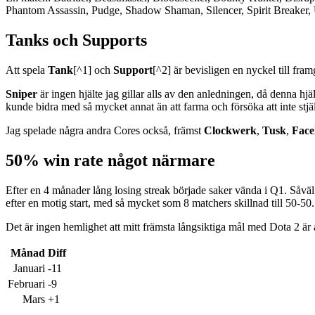
Phantom Assassin, Pudge, Shadow Shaman, Silencer, Spirit Breaker,
Tanks och Supports
Att spela
Tank
[^1] och
Support
[^2] är bevisligen en nyckel till framg
Sniper
är ingen hjälte jag gillar alls av den anledningen, då denna hjä
kunde bidra med så mycket annat än att farma och försöka att inte stjäl
Jag spelade några andra Cores också, främst
Clockwerk
,
Tusk
,
Face
50% win rate något närmare
Efter en 4 månader lång losing streak började saker vända i Q1. Såväl
efter en motig start, med så mycket som 8 matchers skillnad till 50-50.
Det är ingen hemlighet att mitt främsta långsiktiga mål med Dota 2 är a
Månad
Diff
Januari
-11
Februari
-9
Mars
+1