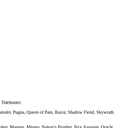
 Tidehunter.
estealer, Pugna, Queen of Pain, Razor, Shadow Fiend, Skywrath
voker, Magnus, Mirana, Nature's Prophet, Nyx Assassin, Oracle,