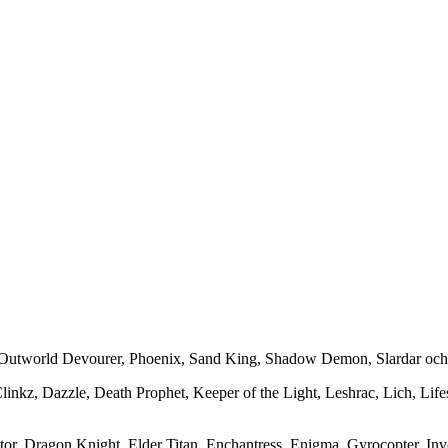
, Outworld Devourer, Phoenix, Sand King, Shadow Demon, Slardar och
linkz, Dazzle, Death Prophet, Keeper of the Light, Leshrac, Lich, Lif
tor, Dragon Knight, Elder Titan, Enchantress, Enigma, Gyrocopter, In