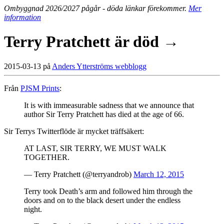
Ombyggnad 2026/2027 pågår - döda länkar förekommer.
Mer
information
Terry Pratchett är död →
2015-03-13 på
Anders Ytterströms webblogg
Från
PJSM Prints
:
It is with immeasurable sadness that we announce that
author Sir Terry Pratchett has died at the age of 66.
Sir Terrys Twitterflöde är mycket träffsäkert:
AT LAST, SIR TERRY, WE MUST WALK
TOGETHER.
— Terry Pratchett (@terryandrob)
March 12, 2015
Terry took Death’s arm and followed him through the
doors and on to the black desert under the endless
night.