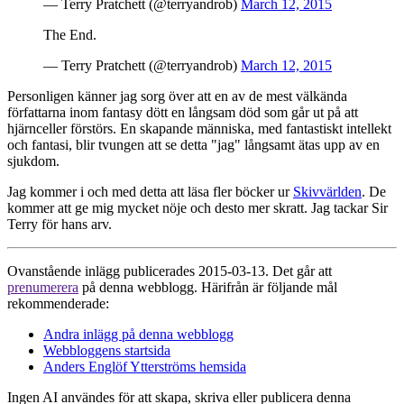
— Terry Pratchett (@terryandrob)
March 12, 2015
The End.
— Terry Pratchett (@terryandrob)
March 12, 2015
Personligen känner jag sorg över att en av de mest välkända
författarna inom fantasy dött en långsam död som går ut på att
hjärnceller förstörs. En skapande människa, med fantastiskt intellekt
och fantasi, blir tvungen att se detta "jag" långsamt ätas upp av en
sjukdom.
Jag kommer i och med detta att läsa fler böcker ur
Skivvärlden
. De
kommer att ge mig mycket nöje och desto mer skratt. Jag tackar Sir
Terry för hans arv.
Ovanstående inlägg publicerades 2015-03-13. Det går att
prenumerera
på denna webblogg. Härifrån är följande mål
rekommenderade:
Andra inlägg på denna webblogg
Webbloggens startsida
Anders Englöf Ytterströms hemsida
Ingen AI användes för att skapa, skriva eller publicera denna