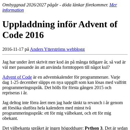
Ombyggnad 2026/2027 pågår - döda länkar förekommer.
Mer
information
Uppladdning inför Advent of
Code 2016
2016-11-17 på
Anders Ytterströms webblogg
Jag har under året skrivit mer kod än på många tidigare år, så vad är
väl mer passande än att använda formtoppen till något kul?
Advent of Code
är en adventskalender för programmerare. Varje
dag 1-25 december släpps en nya uppgift som kan lösas med valfritt
programmeringsspråk. Det hölls för första gången 2015 och
repriseras i år.
Jag deltog inte förra året men jag hade tänkt ta revanch i år genom
att försöka slutföra hela kalendern med minst två
programmeringsspråk: ett för mig välbekant, och ett för mig
obekant.
Det välbekanta språket är ingen högoddsare:
Python 3
. Det är sedan