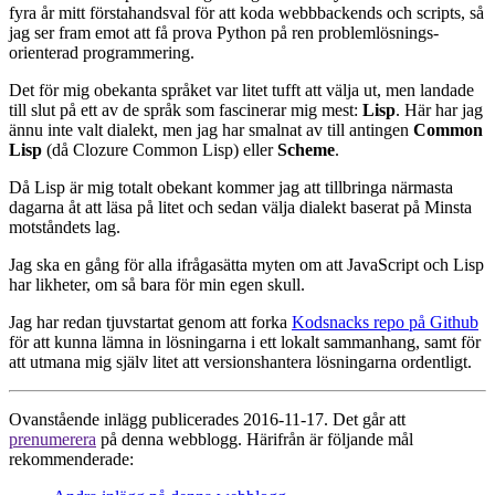
fyra år mitt förstahandsval för att koda webbbackends och scripts, så
jag ser fram emot att få prova Python på ren problemlösnings-
orienterad programmering.
Det för mig obekanta språket var litet tufft att välja ut, men landade
till slut på ett av de språk som fascinerar mig mest:
Lisp
. Här har jag
ännu inte valt dialekt, men jag har smalnat av till antingen
Common
Lisp
(då Clozure Common Lisp) eller
Scheme
.
Då Lisp är mig totalt obekant kommer jag att tillbringa närmasta
dagarna åt att läsa på litet och sedan välja dialekt baserat på Minsta
motståndets lag.
Jag ska en gång för alla ifrågasätta myten om att JavaScript och Lisp
har likheter, om så bara för min egen skull.
Jag har redan tjuvstartat genom att forka
Kodsnacks repo på Github
för att kunna lämna in lösningarna i ett lokalt sammanhang, samt för
att utmana mig själv litet att versionshantera lösningarna ordentligt.
Ovanstående inlägg publicerades 2016-11-17. Det går att
prenumerera
på denna webblogg. Härifrån är följande mål
rekommenderade: