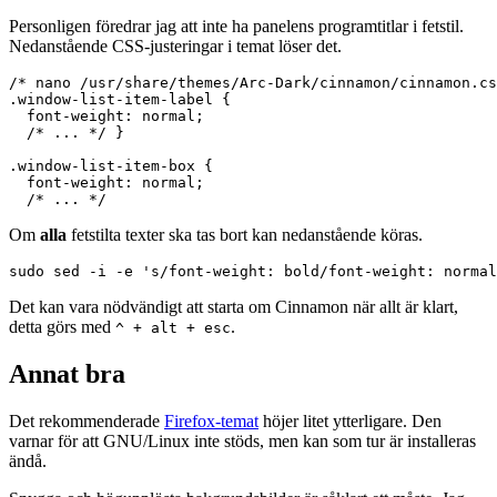
Personligen föredrar jag att inte ha panelens programtitlar i fetstil.
Nedanstående CSS-justeringar i temat löser det.
/* nano /usr/share/themes/Arc-Dark/cinnamon/cinnamon.cs
.window-list-item-label {

  font-weight: normal;

  /* ... */ }                             

.window-list-item-box {

  font-weight: normal;

Om
alla
fetstilta texter ska tas bort kan nedanstående köras.
Det kan vara nödvändigt att starta om Cinnamon när allt är klart,
detta görs med
.
^ + alt + esc
Annat bra
Det rekommenderade
Firefox-temat
höjer litet ytterligare. Den
varnar för att GNU/Linux inte stöds, men kan som tur är installeras
ändå.