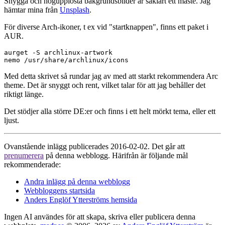
Snygga och högupplösta bakgrundsbilder är såklart ett måste. Jag
hämtar mina från
Unsplash
.
För diverse Arch-ikoner, t ex vid "startknappen", finns ett paket i
AUR.
aurget -S archlinux-artwork

Med detta skrivet så rundar jag av med att starkt rekommendera Arc
theme. Det är snyggt och rent, vilket talar för att jag behåller det
riktigt länge.
Det stödjer alla större DE:er och finns i ett helt mörkt tema, eller ett
ljust.
Ovanstående inlägg publicerades 2016-02-02. Det går att
prenumerera
på denna webblogg. Härifrån är följande mål
rekommenderade:
Andra inlägg på denna webblogg
Webbloggens startsida
Anders Englöf Ytterströms hemsida
Ingen AI användes för att skapa, skriva eller publicera denna