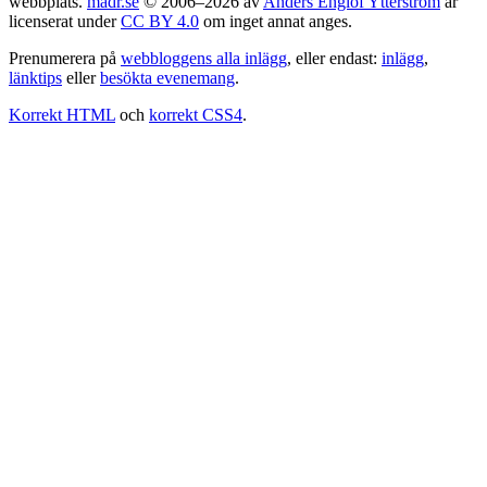
webbplats.
madr.se
© 2006–2026 av
Anders Englöf Ytterström
är
licenserat under
CC BY 4.0
om inget annat anges.
Prenumerera på
webbloggens alla inlägg
, eller endast:
inlägg
,
länktips
eller
besökta evenemang
.
Korrekt HTML
och
korrekt CSS4
.