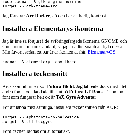
sudo pacman -S gtk-engine-murrine

Jag föredrar
Arc Darker
, då den har en härlig kontrast.
Installera Elementarys ikontema
Jag är inte så förtjust i de avföringsfärgade ikonerna GNOME och
Cinnamon har som standard, så jag är alltid snabb att byta dessa.
Min favorit sedan ett par år är ikontemat från
ElementaryOS
.
Installera teckensnitt
Arcs skärmdumpar kör
Futura Bk bt
. Jag labbade dock med litet
andra fonts, och landade till slut på
Futura LT Book
. En annan
font som fungerar helt ok är
TeX Gyre Adventor
.
För att labba med samtliga, installera teckensnitten från AUR:
aurget -S ephifonts-no-helvetica

Font-cachen laddas om automatiskt.