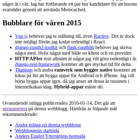
något åt i vår. Jag har fortfarande ett par bra kandidater för att boosta
svarstider genom att använda Memcached.
Bubblare för våren 2015
Vue.js
behöver jag ta ställning till, även
Ractive
. Det är dock
inte möjligt förrän jag kodat ordentligt i React.
django-oauth2-toolkit
och
flask-oauthlib
behöver jag skriva
något med. Helst något med både en klient och en provider.
HTTP APIer
rent allmänt är något jag vill göra ordentligt i år.
django-rest-framework
kommer att ges mycket tid för detta.
Titanium
och andra
ramverk som bygger native
kommer att
kikas på för att bygga appar för Android och iPhone. Jag vill
börja bygga appar igen, då jag anser att dessa är russinen i
Internetkakan idag.
Hybrid-appar
måste dö.
Ovanstående inlägg publicerades 2016-01-14. Det går att
prenumerera
på denna webblogg. Härifrån är följande mål
rekommenderade:
Andra inlägg på denna webblogg
Webbloggens startsida
Anders Englöf Ytterströms hemsida