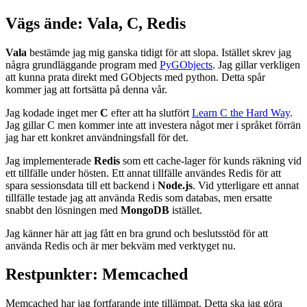
Vägs ände: Vala, C, Redis
Vala
bestämde jag mig ganska tidigt för att slopa. Istället skrev jag
några grundläggande program med
PyGObjects
. Jag gillar verkligen
att kunna prata direkt med GObjects med python. Detta spår
kommer jag att fortsätta på denna vår.
Jag kodade inget mer
C
efter att ha slutfört
Learn C the Hard Way
.
Jag gillar C men kommer inte att investera något mer i språket förrän
jag har ett konkret användningsfall för det.
Jag implementerade
Redis
som ett cache-lager för kunds räkning vid
ett tillfälle under hösten. Ett annat tillfälle användes Redis för att
spara sessionsdata till ett backend i
Node.js
. Vid ytterligare ett annat
tillfälle testade jag att använda Redis som databas, men ersatte
snabbt den lösningen med
MongoDB
istället.
Jag känner här att jag fått en bra grund och beslutsstöd för att
använda Redis och är mer bekväm med verktyget nu.
Restpunkter: Memcached
Memcached har jag fortfarande inte tillämpat. Detta ska jag göra