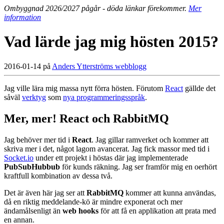
Ombyggnad 2026/2027 pågår - döda länkar förekommer.
Mer
information
Vad lärde jag mig hösten 2015?
2016-01-14 på
Anders Ytterströms webblogg
Jag ville lära mig massa nytt förra hösten. Förutom
React
gällde det
såväl
verktyg
som
nya programmeringsspråk
.
Mer, mer! React och RabbitMQ
Jag behöver mer tid i
React
. Jag gillar ramverket och kommer att
skriva mer i det, något lagom avancerat. Jag fick massor med tid i
Socket.io
under ett projekt i höstas där jag implementerade
PubSubHubbub
för kunds räkning. Jag ser framför mig en oerhört
kraftfull kombination av dessa två.
Det är även här jag ser att
RabbitMQ
kommer att kunna användas,
då en riktig meddelande-kö är mindre exponerat och mer
ändamålsenligt än
web hooks
för att få en applikation att prata med
en annan.