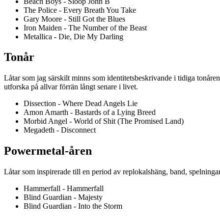
Beach Boys - Sloop John B
The Police - Every Breath You Take
Gary Moore - Still Got the Blues
Iron Maiden - The Number of the Beast
Metallica - Die, Die My Darling
Tonår
Låtar som jag särskilt minns som identitetsbeskrivande i tidiga tonåre
utforska på allvar förrän långt senare i livet.
Dissection - Where Dead Angels Lie
Amon Amarth - Bastards of a Lying Breed
Morbid Angel - World of Shit (The Promised Land)
Megadeth - Disconnect
Powermetal-åren
Låtar som inspirerade till en period av replokalshäng, band, spelninga
Hammerfall - Hammerfall
Blind Guardian - Majesty
Blind Guardian - Into the Storm