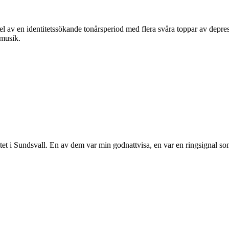
l av en identitetssökande tonårsperiod med flera svåra toppar av depre
 musik.
itet i Sundsvall. En av dem var min godnattvisa, en var en ringsignal som