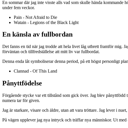
En sommar där jag inte visste alls vad som skulle hända kommande höst
under fem veckor.
Pain - Not Afraid to Die
Watain - Legions of the Black Light
En känsla av fullbordan
Det fanns en tid när jag trodde att hela livet låg utbrett framför mig. 
förväntan och tillfredställelse att mitt liv var fullbordat.
Denna enda låt symboliserar denna period, på ett högst personligt plan
Clannad - Of This Land
Pånyttfödelse
Förgående stycke var ett tillstånd som gick över. Jag blev pånyttfödd t
numera tar för given.
Jag är starkare, visare och äldre, utan att vara tröttare. Jag lever i nue
På vägen upplever jag nya intryck och träffar nya människor. Ut med 