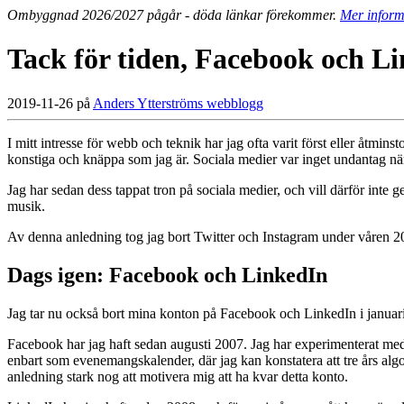
Ombyggnad 2026/2027 pågår - döda länkar förekommer.
Mer inform
Tack för tiden, Facebook och L
2019-11-26 på
Anders Ytterströms webblogg
I mitt intresse för webb och teknik har jag ofta varit först eller åtmin
konstiga och knäppa som jag är. Sociala medier var inget undantag när 
Jag har sedan dess tappat tron på sociala medier, och vill därför inte ge
musik.
Av denna anledning tog jag bort Twitter och Instagram under våren 
Dags igen: Facebook och LinkedIn
Jag tar nu också bort mina konton på Facebook och LinkedIn i januari
Facebook har jag haft sedan augusti 2007. Jag har experimenterat med 
enbart som evenemangskalender, där jag kan konstatera att tre års alg
anledning stark nog att motivera mig att ha kvar detta konto.