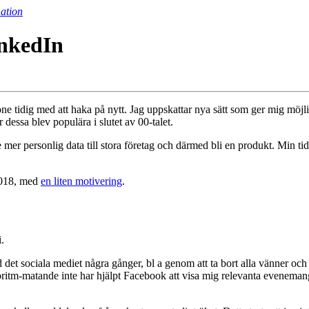
ation
inkedIn
stone tidig med att haka på nytt. Jag uppskattar nya sätt som ger mig möj
dessa blev populära i slutet av 00-talet.
 mer personlig data till stora företag och därmed bli en produkt. Min tid s
2018, med
en liten motivering
.
.
det sociala mediet några gånger, bl a genom att ta bort alla vänner oc
oritm-matande inte har hjälpt Facebook att visa mig relevanta evenemang