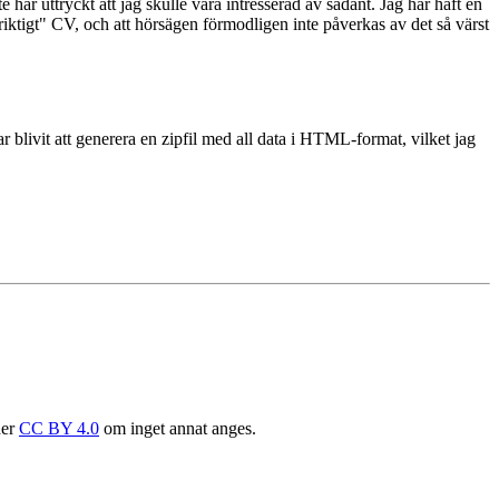
 har uttryckt att jag skulle vara intresserad av sådant. Jag har haft en
 "riktigt" CV, och att hörsägen förmodligen inte påverkas av det så värst
r blivit att generera en zipfil med all data i HTML-format, vilket jag
der
CC BY 4.0
om inget annat anges.