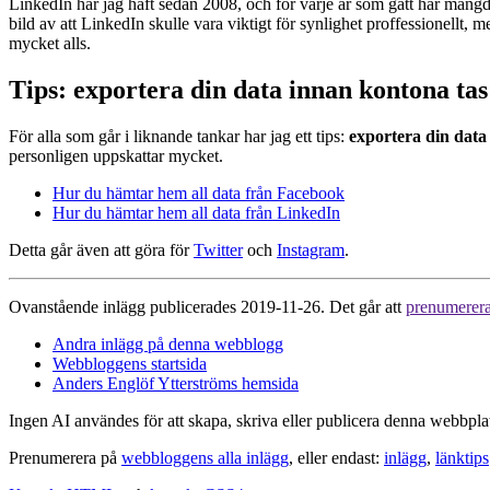
LinkedIn har jag haft sedan 2008, och för varje år som gått har mängden 
bild av att LinkedIn skulle vara viktigt för synlighet proffessionellt, 
mycket alls.
Tips: exportera din data innan kontona tas
För alla som går i liknande tankar har jag ett tips:
exportera din data 
personligen uppskattar mycket.
Hur du hämtar hem all data från Facebook
Hur du hämtar hem all data från LinkedIn
Detta går även att göra för
Twitter
och
Instagram
.
Ovanstående inlägg publicerades 2019-11-26. Det går att
prenumerer
Andra inlägg på denna webblogg
Webbloggens startsida
Anders Englöf Ytterströms hemsida
Ingen AI användes för att skapa, skriva eller publicera denna webbpla
Prenumerera på
webbloggens alla inlägg
, eller endast:
inlägg
,
länktips