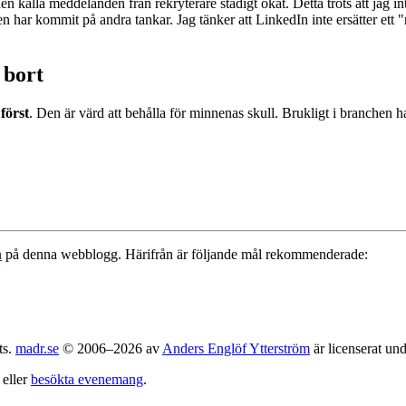
kalla meddelanden från rekryterare stadigt ökat. Detta trots att jag inte
men har kommit på andra tankar. Jag tänker att LinkedIn inte ersätter ett
 bort
först
. Den är värd att behålla för minnenas skull. Brukligt i branchen ha
a
på denna webblogg. Härifrån är följande mål rekommenderade:
ts.
madr.se
© 2006–2026 av
Anders Englöf Ytterström
är licenserat un
eller
besökta evenemang
.