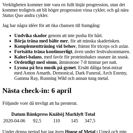
Verkligheten kommer inte vara en fullt linjär progression, utan det
kommer troligtvis att bli högre progression vissa cykler, och gå nära
Status Quo
andra cykler.
Jag har några idéer för att öka chansen till framgång:
Undvika skador
genom att inte pusha för hårt.
Börja träna med bälte mer
, för att minska skaderisken.
Komplementträning vid behov
, främst för triceps och axlar.
Fortsätta träna kontinuerligt
, även under festivalsommaren.
Kalori-balans
, med favör för proteinshakes snarare än snask.
Ordentligt med sömn
, åtminstone 7-8 timmar per natt.
Lyssna på bra musik på gymet
. Ersätt dåliga beat-mixar
med Amon Amarth, Demonical, Dark Funeral, Arch Enemy,
Gamma Ray, Running Wild och annan tung metal.
Nästa check-in: 6 april
Följande vore då trevligt att ha presterat.
Datum
Bänkpress
Knäböj
Marklyft
Total
2020-04-06
92,5
110
145
347,5
Under denna period har jag även
House of Metal
i Umeå och min