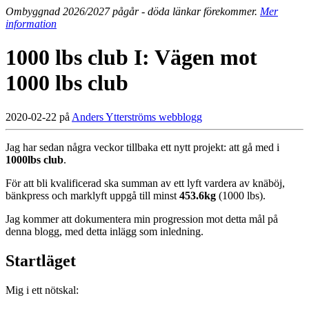
Ombyggnad 2026/2027 pågår - döda länkar förekommer.
Mer
information
1000 lbs club I: Vägen mot
1000 lbs club
2020-02-22 på
Anders Ytterströms webblogg
Jag har sedan några veckor tillbaka ett nytt projekt: att gå med i
1000lbs club
.
För att bli kvalificerad ska summan av ett lyft vardera av knäböj,
bänkpress och marklyft uppgå till minst
453.6kg
(1000 lbs).
Jag kommer att dokumentera min progression mot detta mål på
denna blogg, med detta inlägg som inledning.
Startläget
Mig i ett nötskal: