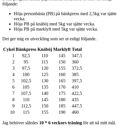
följande:
Höja personbästa (PB) på bänkpress med 2,5kg var sjätte
vecka.
Höja PB på knäböj med 5kg var sjätte vecka.
Höja PB på marklyft med 5kg var sjätte vecka.
Det ger mig en utveckling som ser ut enligt följande.
Cykel
Bänkpress
Knäböj
Marklyft
Total
1
92,5
110
145
347,5
2
95
115
150
360
3
97,5
120
155
372,5
4
100
125
160
385
5
102,5
130
165
397,5
6
105
135
170
410
7
107,5
140
175
422,5
8
110
145
180
435
9
112,5
150
185
447,5
10
115
155
190
460
Jag behöver således
10 * 6 veckors träning
för att nå mitt mål.