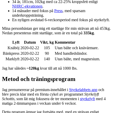
34 år, 181cm, 102kg med ca 22-25% kroppsfett enligt
NHRC-ekvationen
.
14 månader med fokus på
Press
, med sparsam
underkroppsträning.
En nyligen avslutad 6-veckorsperiod med fokus på styrkelyft.
Mina personbästan ger mig ett startläge för min strävan att nå 453kg.
Nedan presenteras mitt startläge, som är en total på
335kg
.
Lyft
Datum
Vikt, kg
Kommentar
Knäböj
2020-02-22
105
Utan bälte och knävärmare.
Bänkpress
2020-02-22
90
Med handledslindor.
Marklyft
2020-02-22
140
Utan bälte, med magnesium.
Jag har således
~120kg
kvar till att nå 1000 lbs.
Metod och träningsprogram
Jag prenumererar på premium-innehållet i
Styrkelabbets app
och
blev precis klar med en första cykel av programmet
Styrkelyft
Schottis
, som lät mig fokusera de tre momenten i
styrkelyft
med 4
matiga 2-timmarspass i veckan under 6 veckor.
Detta program ämnar jag fortsätta med, med en strävan enligt