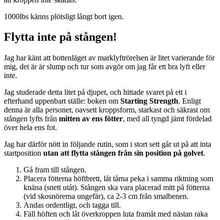
1000lbs känns plötsligt långt bort igen.
Flytta inte på stången!
Jag har känt att bottenläget av marklyftrörelsen är litet varierande för
mig, det är är slump och tur som avgör om jag får ett bra lyft eller
inte.
Jag studerade detta litet på djupet, och hittade svaret på ett i
efterhand uppenbart ställe: boken om
Starting Strength
. Enligt
denna är alla personer, oavsett kroppsform, starkast och säkrast om
stången lyfts från
mitten av ens fötter
, med all tyngd jämt fördelad
över hela ens fot.
Jag har därför nött in följande rutin, som i stort sett går ut på att inta
startposition
utan att flytta stången från sin position på golvet
.
Gå fram till stången.
Placera fötterna höftbrett, låt tårna peka i samma riktning som
knäna (snett utåt). Stången ska vara placerad mitt på fötterna
(vid skosnörerna ungefär), ca 2-3 cm från smalbenen.
Andas ordentligt, och tagga till.
Fäll höften och låt överkroppen luta framåt med nästan raka