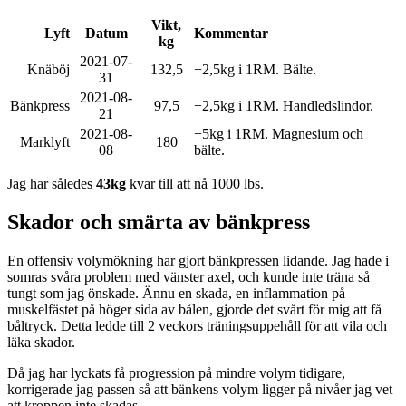
Vikt,
Lyft
Datum
Kommentar
kg
2021-07-
Knäböj
132,5
+2,5kg i 1RM. Bälte.
31
2021-08-
Bänkpress
97,5
+2,5kg i 1RM. Handledslindor.
21
2021-08-
+5kg i 1RM. Magnesium och
Marklyft
180
08
bälte.
Jag har således
43kg
kvar till att nå 1000 lbs.
Skador och smärta av bänkpress
En offensiv volymökning har gjort bänkpressen lidande. Jag hade i
somras svåra problem med vänster axel, och kunde inte träna så
tungt som jag önskade. Ännu en skada, en inflammation på
muskelfästet på höger sida av bålen, gjorde det svårt för mig att få
båltryck. Detta ledde till 2 veckors träningsuppehåll för att vila och
läka skador.
Då jag har lyckats få progression på mindre volym tidigare,
korrigerade jag passen så att bänkens volym ligger på nivåer jag vet
att kroppen inte skadas.