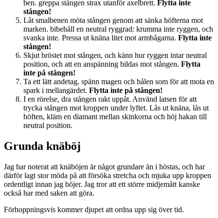
ben. greppa stången strax utanför axelbrett.
Flytta inte
stången!
Låt smalbenen möta stången genom att sänka höfterna mot
marken. bibehåll en neutral ryggrad: krumma inte ryggen, och
svanka inte. Pressa ut knäna litet mot armbågarna.
Flytta inte
stången!
Skjut bröstet mot stången, och känn hur ryggen intar neutral
position, och att en anspänning bildas mot stången.
Flytta
inte på stången!
Ta ett lätt andetag, spänn magen och bålen som för att mota en
spark i mellangärdet.
Flytta inte på stången!
I en rörelse, dra stången rakt uppåt. Använd latsen för att
trycka stången mot kroppen under lyftet. Lås ut knäna, lås ut
höften, kläm en diamant mellan skinkorna och höj hakan till
neutral position.
Grunda knäböj
Jag har noterat att knäböjen är något grundare än i höstas, och har
därför lagt stor möda på att försöka stretcha och mjuka upp kroppen
ordentligt innan jag böjer. Jag tror att ett större midjemått kanske
också har med saken att göra.
Förhoppningsvis kommer djupet att ordna upp sig över tid.