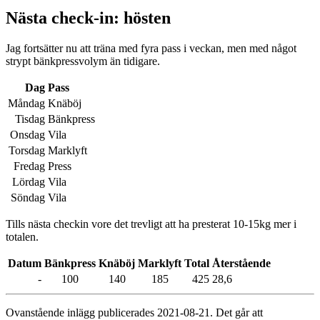
Nästa check-in: hösten
Jag fortsätter nu att träna med fyra pass i veckan, men med något
strypt bänkpressvolym än tidigare.
Dag
Pass
Måndag
Knäböj
Tisdag
Bänkpress
Onsdag
Vila
Torsdag
Marklyft
Fredag
Press
Lördag
Vila
Söndag
Vila
Tills nästa checkin vore det trevligt att ha presterat 10-15kg mer i
totalen.
Datum
Bänkpress
Knäböj
Marklyft
Total
Återstående
-
100
140
185
425
28,6
Ovanstående inlägg publicerades 2021-08-21. Det går att