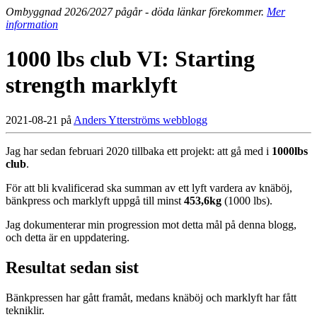
Ombyggnad 2026/2027 pågår - döda länkar förekommer.
Mer
information
1000 lbs club VI: Starting
strength marklyft
2021-08-21 på
Anders Ytterströms webblogg
Jag har sedan februari 2020 tillbaka ett projekt: att gå med i
1000lbs
club
.
För att bli kvalificerad ska summan av ett lyft vardera av knäböj,
bänkpress och marklyft uppgå till minst
453,6kg
(1000 lbs).
Jag dokumenterar min progression mot detta mål på denna blogg,
och detta är en uppdatering.
Resultat sedan sist
Bänkpressen har gått framåt, medans knäböj och marklyft har fått
tekniklir.