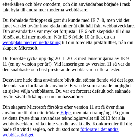
efterkälken och blev omodern, och din användarbas började i rask
takt byta till andra mer moderna webbläsare.
Du förhalade förloppet så gott du kunde med IE 7–8, men vid det
laget var det tyvärr inga glada miner åt ditt håll från webbutvecklare.
Din användarbas var mycket förtjusta i IE 6 och skeptiska till dina
försök att bli mer modern. När IE 6 fyllde 10 år fick du en
webbplats med en nedräkning
till din föredetta praktfullhet, från din
skapare Microsoft.
Du försökte rycka upp dig 2011–2013 med lanseringarna av IE 9–
11 (en ny version per år!). Vid lanseringen av version 11 så var du
den snabbaste och bäst presterande webbläsaren i flera tester.
Dessvärre hade dina användare blivit din största fiende vid det laget:
de enda som fortfarande använde IE var de som saknade möjlighet
att själva välja webbläsare. Du var ett forcerat default och saknade
tyvärr såväl förkämpar som ambassadörer.
Din skapare Microsoft försökte efter version 11 att få över dina
användare till din efterträdare
Edge
, men utan framgång. På grund
av detta fryste dina användare teknologiurvalet till 2013 för alla
webbutvecklare, vilket inte var din avsikt alls. Konkurrenter till dig
hade fått vind i seglen, och du stod som
förlorare i det andra
webbläsarkriget
.