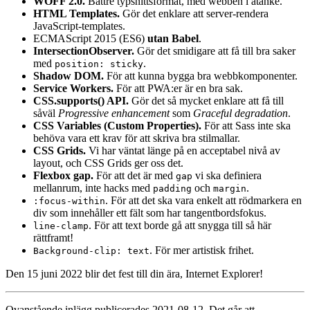
WOFF 2.0.
Bättre typsnittsformat, med webben i åtanke.
HTML Templates.
Gör det enklare att server-rendera
JavaScript-templates.
ECMAScript 2015 (ES6)
utan Babel
.
IntersectionObserver.
Gör det smidigare att få till bra saker
med
.
position: sticky
Shadow DOM.
För att kunna bygga bra webbkomponenter.
Service Workers.
För att PWA:er är en bra sak.
CSS.supports() API.
Gör det så mycket enklare att få till
såväl
Progressive enhancement
som
Graceful degradation
.
CSS Variables (Custom Properties).
För att Sass inte ska
behöva vara ett krav för att skriva bra stilmallar.
CSS Grids.
Vi har väntat länge på en acceptabel nivå av
layout, och CSS Grids ger oss det.
Flexbox gap.
För att det är med
vi ska definiera
gap
mellanrum, inte hacks med
och
.
padding
margin
. För att det ska vara enkelt att rödmarkera en
:focus-within
div som innehåller ett fält som har tangentbordsfokus.
. För att text borde gå att snygga till så här
line-clamp
rättframt!
. För mer artistisk frihet.
Background-clip: text
Den 15 juni 2022 blir det fest till din ära, Internet Explorer!
Ovanstående inlägg publicerades 2021-08-12. Det går att