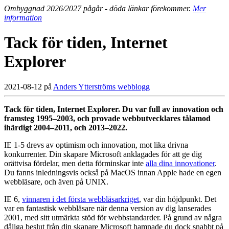
Ombyggnad 2026/2027 pågår - döda länkar förekommer.
Mer
information
Tack för tiden, Internet
Explorer
2021-08-12 på
Anders Ytterströms webblogg
Tack för tiden, Internet Explorer. Du var full av innovation och
framsteg 1995–2003, och provade webbutvecklares tålamod
ihärdigt 2004–2011, och 2013–2022.
IE 1-5 drevs av optimism och innovation, mot lika drivna
konkurrenter. Din skapare Microsoft anklagades för att ge dig
orättvisa fördelar, men detta förminskar inte
alla dina innovationer
.
Du fanns inledningsvis också på MacOS innan Apple hade en egen
webbläsare, och även på UNIX.
IE 6,
vinnaren i det första webbläsarkriget
, var din höjdpunkt. Det
var en fantastisk webbläsare när denna version av dig lanserades
2001, med sitt utmärkta stöd för webbstandarder. På grund av några
dåliga beslut från din skapare Microsoft hamnade du dock snabbt på