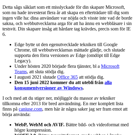
Detta sågs såklart som ett misslyckade för din skapare Microsoft,
som nu hade investerat flera år att skapa en efterträdare till dig som
ingen ville ha: dina användare var nöjda och visste inte vad de borde
sakna, och webbutvecklarna arga för att ha ännu en webbläsare i sin
testsvit. Din skapare insåg att hårdare tag krävdes, precis som för IE
6.
Edge bytte ut den egenutvecklade tekniken till Google
Chrome, till webbutvecklarnas mättade glädje, och slutade
supporta den förra versionen av Edge (omdöpt till Edge
Legacy).
Under hösten 2020 började flera tjänster, bl a
Microsoft
Teams
, att sluta stödja dig.
I augusti 2021 slutade
Office 365
att stödja dig.
Den 15 juni 2022 kommer du att utebli från
alla
konsumentversioner av Windows
.
I och med att du stiger ner, möjliggör du massor av tekniker
tillkomna efter 2013 för bred användning. En mer komplett lista
finns på
caniuse.com
, men här är några saker jag ser fram emot att
börja använda:
WebP, WebM och AVIF.
Bättre bild- och videoformat med
högre kompression.