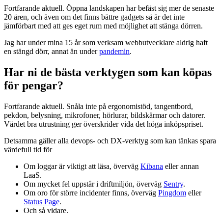
Fortfarande aktuell. Öppna landskapen har befäst sig mer de senaste
20 åren, och även om det finns bättre gadgets så är det inte
jämförbart med att ges eget rum med möjlighet att stänga dörren.
Jag har under mina 15 år som verksam webbutvecklare aldrig haft
en stängd dörr, annat än under
pandemin
.
Har ni de bästa verktygen som kan köpas
för pengar?
Fortfarande aktuell. Snåla inte på ergonomistöd, tangentbord,
pekdon, belysning, mikrofoner, hörlurar, bildskärmar och datorer.
Värdet bra utrustning ger överskrider vida det höga inköpspriset.
Detsamma gäller alla devops- och DX-verktyg som kan tänkas spara
värdefull tid för
Om loggar är viktigt att läsa, överväg
Kibana
eller annan
LaaS.
Om mycket fel uppstår i driftmiljön, överväg
Sentry
.
Om oro för större incidenter finns, överväg
Pingdom
eller
Status Page
.
Och så vidare.