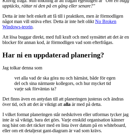
Knivig fråga. Min tolkning är att frågan egentligen är
"Om en bugg
upptäcks, rättar ni den på en gång eller senare?"
Detta är inte helt enkelt att få till i praktiken, men är förmodligen
något man vill sträva efter. Detta är inte helt olikt
No Broken
Windows-teorin
.
Att lösa buggar direkt, med full kraft och med synsättet att det är en
blocker för annan kod, är förmodligen vad som efterfrågas.
Har ni en uppdaterad planering?
Jag tolkar denna som
vet alla vad de ska göra nu och härnäst, både för egen
del och sina närmaste kollegors, och hur mycket tid
varje sak förväntas ta?
Det finns även en antydan till att planeringen justeras och ändras
över tid, och att det är viktigt att
alla
är med på detta.
I vilket format planeringen står nedskriven eller utformas tycker jag
inte är så viktigt, bara det görs. Varje enskild organisation känner
nog bäst om det räcker med en lista över datum på en whiteboard,
eller om ett detaljerat gant-diagram är vad som krävs.