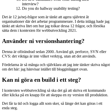
interview?
Do you do hallway usability testing?
Det är 12 ja/nej-frågor som är tänkt att agera självtest åt
organisationer där det arbetar programmerare. I detta inlägg hade jag
tänkt att skriva litet om hur jag tolkar dessa 12 frågor, och försöka
sätta dem i kontexten för webbutveckling 2021.
Använder ni versionshantering?
Denna är oförändrad sedan 2000. Använd git, perforce, SVN eller
CVS: det viktiga är inte vilket verktyg, utan att det används.
Fördelarna är så många och självklara att jag inte tänker skriva något
om det här: jag hänvisar istället till blogginlägget ovan.
Kan ni göra en build i ett steg?
I kontexten webbutveckling så ska det gå att skriva ett kommando
eller klicka på en knapp för att skeppa en ny version till produktion.
Det får ta tid och logga allt som sker, så länge det kan göras i ett
enda steg.