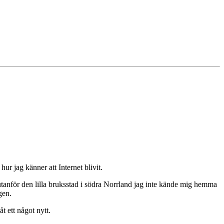
ur jag känner att Internet blivit.
utanför den lilla bruksstad i södra Norrland jag inte kände mig hemma
gen.
t ett något nytt.