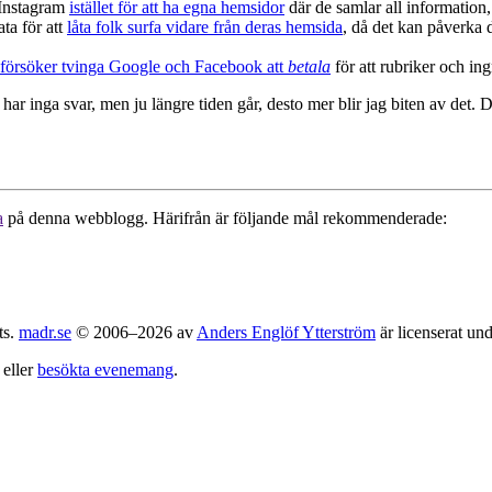
 Instagram
istället för att ha egna hemsidor
där de samlar all information, 
ta för att
låta folk surfa vidare från deras hemsida
, då det kan påverka d
försöker tvinga Google och Facebook att
betala
för att rubriker och ingr
r inga svar, men ju längre tiden går, desto mer blir jag biten av det. De
a
på denna webblogg. Härifrån är följande mål rekommenderade:
ts.
madr.se
© 2006–2026 av
Anders Englöf Ytterström
är licenserat un
eller
besökta evenemang
.