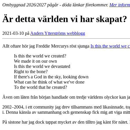
Ombyggnad 2026/2027 pågår - döda länkar förekommer.
Mer inform
Är detta världen vi har skapat?
2021-03-10 på
Anders Ytterströms webblogg
Allt oftare hör jag Freddie Mercurys röst sjunga
Is this the world we 
Is this the world we created?
We made it on our own
Is this the world we devastated
Right to the bone?
If there's a God in the sky, looking down
What can he think of what we've done
To the world that he created?
Även om låten från början handlade om tredje världens olyckor kan jag in
2002–2004, i ett community jag drev tillsammans med likasinnade, tog 
i. Denna känsla av sammanhang och gemenskap fick mig att viga mitt l
På sistone har jag dock tappat mycket av den tilltro jag känt för nätet.