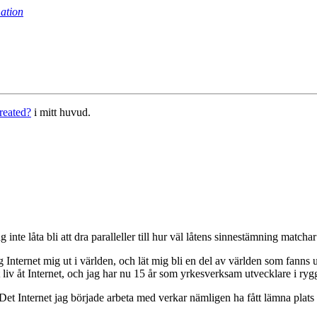
ation
created?
i mitt huvud.
te låta bli att dra paralleller till hur väl låtens sinnestämning matchar h
Internet mig ut i världen, och lät mig bli en del av världen som fanns 
iv åt Internet, och jag har nu 15 år som yrkesverksam utvecklare i ryg
 Det Internet jag började arbeta med verkar nämligen ha fått lämna plats å