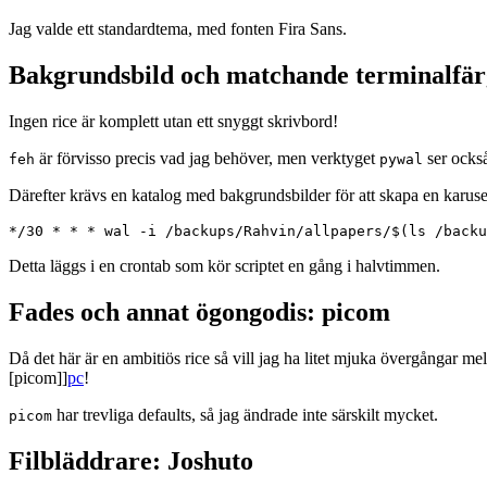
Jag valde ett standardtema, med fonten Fira Sans.
Bakgrundsbild och matchande terminalfär
Ingen rice är komplett utan ett snyggt skrivbord!
är förvisso precis vad jag behöver, men verktyget
ser också
feh
pywal
Därefter krävs en katalog med bakgrundsbilder för att skapa en karuse
Detta läggs i en crontab som kör scriptet en gång i halvtimmen.
Fades och annat ögongodis: picom
Då det här är en ambitiös rice så vill jag ha litet mjuka övergångar m
[picom]]
pc
!
har trevliga defaults, så jag ändrade inte särskilt mycket.
picom
Filbläddrare: Joshuto