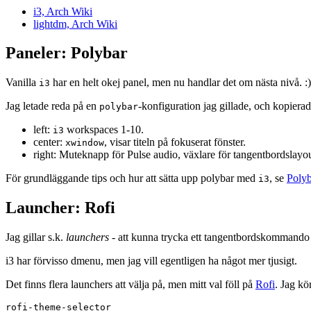
i3, Arch Wiki
lightdm, Arch Wiki
Paneler: Polybar
Vanilla
har en helt okej panel, men nu handlar det om nästa nivå. :)
i3
Jag letade reda på en
-konfiguration jag gillade, och kopierad
polybar
left:
workspaces 1-10.
i3
center:
, visar titeln på fokuserat fönster.
xwindow
right: Muteknapp för Pulse audio, växlare för tangentbordslayo
För grundläggande tips och hur att sätta upp polybar med
, se
Polyb
i3
Launcher: Rofi
Jag gillar s.k.
launchers
- att kunna trycka ett tangentbordskommando o
i3 har förvisso dmenu, men jag vill egentligen ha något mer tjusigt.
Det finns flera launchers att välja på, men mitt val föll på
Rofi
. Jag kö