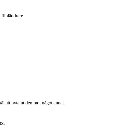
 filbläddrare.
käl att byta ut den mot något annat.
ux.