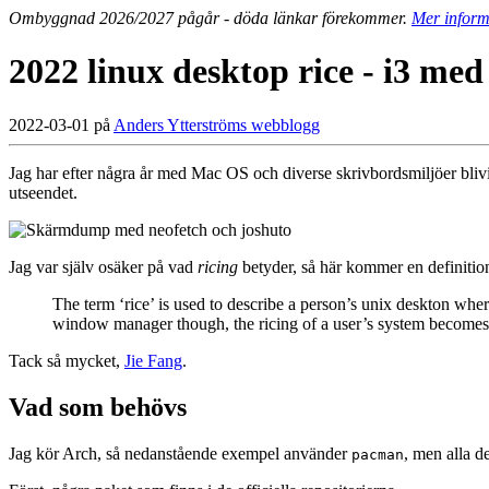
Ombyggnad 2026/2027 pågår - döda länkar förekommer.
Mer inform
2022 linux desktop rice - i3 med
2022-03-01 på
Anders Ytterströms webblogg
Jag har efter några år med Mac OS och diverse skrivbordsmiljöer blivit
utseendet.
Jag var själv osäker på vad
ricing
betyder, så här kommer en definitio
The term ‘rice’ is used to describe a person’s unix deskton wher
window manager though, the ricing of a user’s system becomes 
Tack så mycket,
Jie Fang
.
Vad som behövs
Jag kör Arch, så nedanstående exempel använder
, men alla d
pacman