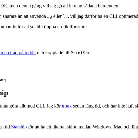
e DE, men denna gång vill jag gå all in utan sådana beroenden.
r, snarare än att använda
eller
, vill jag därför ha en CLI-optimerad
ag
ls
ommando för att snabbt öppna en filutforskare.
ån en tråd på reddit
och kopplade till
.
PrintScr
.
png
hip
unna göra allt med CLI. Jag kör
tmux
sedan lång tid, och har inte haft s
en tid
Starship
för att ha ett likartat skifte mellan Windows, Mac och lin