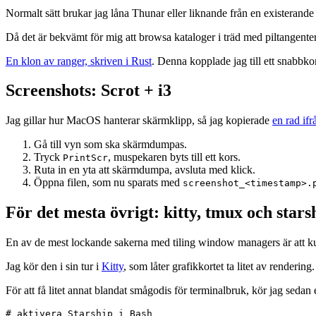
Normalt sätt brukar jag låna Thunar eller liknande från en existerand
Då det är bekvämt för mig att browsa kataloger i träd med piltangente
En klon av ranger, skriven i Rust
. Denna kopplade jag till ett snabbk
Screenshots: Scrot + i3
Jag gillar hur MacOS hanterar skärmklipp, så jag kopierade
en rad ifr
Gå till vyn som ska skärmdumpas.
Tryck
, muspekaren byts till ett kors.
PrintScr
Ruta in en yta att skärmdumpa, avsluta med klick.
Öppna filen, som nu sparats med
screenshot_<timestamp>.
För det mesta övrigt: kitty, tmux och stars
En av de mest lockande sakerna med tiling window managers är att k
Jag kör den i sin tur i
Kitty
, som låter grafikkortet ta litet av rendering.
För att få litet annat blandat smågodis för terminalbruk, kör jag sedan 
# aktivera Starship i Bash
