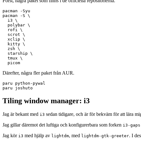
Först, några paket som finns i de officiella repositorierna.
pacman -Syu

pacman -S \

  i3 \

  polybar \

  rofi \

  scrot \

  xclip \

  kitty \

  zsh \

  starship \

  tmux \

Därefter, några fler paket från AUR.
paru python-pywal

Tiling window manager: i3
Jag är bekant med
sedan tidigare, och är för bekväm för att lära mi
i3
Jag gillar däremot det luftiga och konfigurerbara som forken
i3-gaps
Jag kör
med hjälp av
, med
. I de
i3
lightdm
lightdm-gtk-greeter