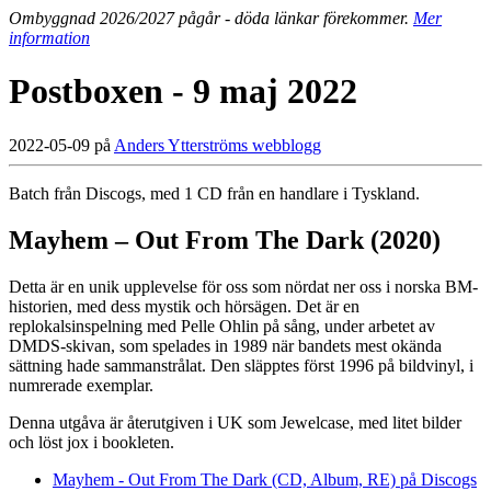
Ombyggnad 2026/2027 pågår - döda länkar förekommer.
Mer
information
Postboxen - 9 maj 2022
2022-05-09 på
Anders Ytterströms webblogg
Batch från Discogs, med 1 CD från en handlare i Tyskland.
Mayhem – Out From The Dark (2020)
Detta är en unik upplevelse för oss som nördat ner oss i norska BM-
historien, med dess mystik och hörsägen. Det är en
replokalsinspelning med Pelle Ohlin på sång, under arbetet av
DMDS-skivan, som spelades in 1989 när bandets mest okända
sättning hade sammanstrålat. Den släpptes först 1996 på bildvinyl, i
numrerade exemplar.
Denna utgåva är återutgiven i UK som Jewelcase, med litet bilder
och löst jox i bookleten.
Mayhem - Out From The Dark (CD, Album, RE) på Discogs