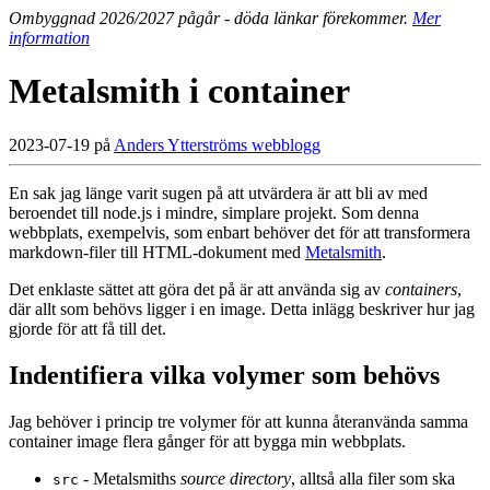
Ombyggnad 2026/2027 pågår - döda länkar förekommer.
Mer
information
Metalsmith i container
2023-07-19 på
Anders Ytterströms webblogg
En sak jag länge varit sugen på att utvärdera är att bli av med
beroendet till node.js i mindre, simplare projekt. Som denna
webbplats, exempelvis, som enbart behöver det för att transformera
markdown-filer till HTML-dokument med
Metalsmith
.
Det enklaste sättet att göra det på är att använda sig av
containers
,
där allt som behövs ligger i en image. Detta inlägg beskriver hur jag
gjorde för att få till det.
Indentifiera vilka volymer som behövs
Jag behöver i princip tre volymer för att kunna återanvända samma
container image flera gånger för att bygga min webbplats.
- Metalsmiths
source directory
, alltså alla filer som ska
src