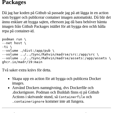
Packages
Då jag har koden på Github så passade jag på att lägga in en action
som bygger och publicerar container imagen automatiskt. Då blir det
ännu enklare att bygga sajten, eftersom jag då bara behöver hämta
imagen från Github Packages istället för att bygga den ochh hålla
repa på container-id.
podman run \

--net host \

-ti \

--volume ./dist:/app/pub \

--volume ../../Sync/Rahvin/madrse/src:/app/src \

--volume ../../Sync/Rahvin/madrse/assets:/app/assets \

Två saker extra krävs för detta.
Skapa upp en action för att bygga och publicera Docker
images.
Använd Dockers namngivning, dvs Dockerfile och
.dockerignore. Podman och Buildah finns ej på Github
Actions i skrivande stund, så
och
Containerfile
kommer inte att fungera.
.containerignore