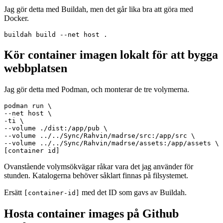
Jag gör detta med Buildah, men det går lika bra att göra med
Docker.
Kör container imagen lokalt för att bygga
webbplatsen
Jag gör detta med Podman, och monterar de tre volymerna.
podman run \

--net host \

-ti \

--volume ./dist:/app/pub \

--volume ../../Sync/Rahvin/madrse/src:/app/src \

--volume ../../Sync/Rahvin/madrse/assets:/app/assets \

Ovanstående volymsökvägar råkar vara det jag använder för
stunden. Katalogerna behöver såklart finnas på filsystemet.
Ersätt
med det ID som gavs av Buildah.
[container-id]
Hosta container images på Github