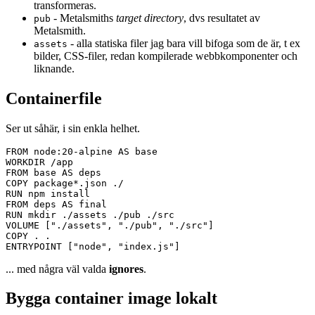
transformeras.
- Metalsmiths
target directory
, dvs resultatet av
pub
Metalsmith.
- alla statiska filer jag bara vill bifoga som de är, t ex
assets
bilder, CSS-filer, redan kompilerade webbkomponenter och
liknande.
Containerfile
Ser ut såhär, i sin enkla helhet.
FROM node:20-alpine AS base

WORKDIR /app

FROM base AS deps

COPY package*.json ./

RUN npm install

FROM deps AS final

RUN mkdir ./assets ./pub ./src

VOLUME ["./assets", "./pub", "./src"]

COPY . .

... med några väl valda
ignores
.
Bygga container image lokalt