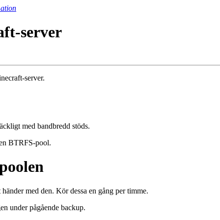
ation
aft-server
necraft-server.
räckligt med bandbredd stöds.
pa en BTRFS-pool.
poolen
ot händer med den. Kör dessa en gång per timme.
logen under pågående backup.