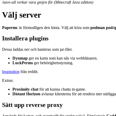
/save-all verkar vara grejen för (Minecraft Java edition)
Välj server
Papermc
är förmodligen den bästa. Välj att köra som
podman pod/q
Installera plugins
Dessa laddas ner och hanteras som jar-filer.
Dynmap
ger en karta som kan nås via webbläsaren.
LuckPerms
ger behörighetsstyrning.
Inspiration
från reddit.
Extras:
Proximity chat
för att kunna chatta in-game.
Distant Horizon
avlastar klienterna för att rendera mer närlig
Sätt upp reverse proxy
Används för kartan, och eventuellt för spelet också. Förslagsvis
Cadd