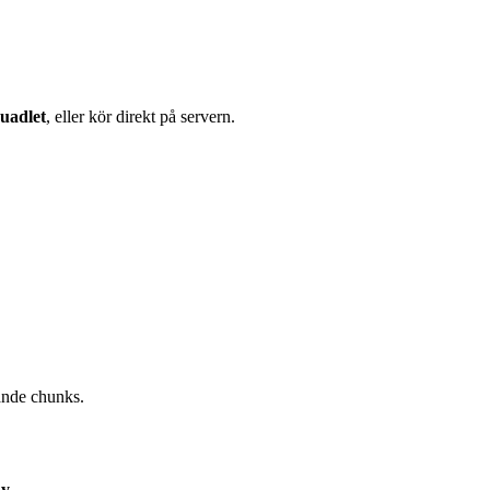
uadlet
, eller kör direkt på servern.
gande chunks.
y
.