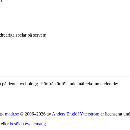
ndreåriga spelar på servern.
a
på denna webblogg. Härifrån är följande mål rekommenderade:
ts.
madr.se
© 2006–2026 av
Anders Englöf Ytterström
är licenserat un
eller
besökta evenemang
.