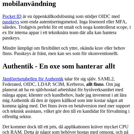
mobilanvändning
Pocket ID
är en öppenkällkodslösning som stödjer OIDC med
passkeys
som enda autentiseringsmetod. Inga lösenord eller MFA,
således. Troligtvis perfekt för ett smalt och noga kontrollerat scope, t
ex för interna appar i ett tekniknära team där alla kan hantera
passkeys.
Mindre lämpligt om flexibilitet och yttre, okända krav eller behov
finns. Passkeys är fränt, men kan ses som för okonventionellt.
Authentik - En oxe som hanterar allt
Jämförelsetabellen för Authentik
talar för sig själv. SAML2,
Federated, OIDC, LDAP, SCIM, Kerberos,
allt finns
. Om jag
planerat att ha en självhostad arbetshäst för byråverksamhet med
många appar, klienter och kundbehov, hade jag investerat i att lära
mig Authentik då den är öppen källkod som inte kostar något att
komma igång med. Det finns även en betalversion med mer support
och teknisk assistans, vilket gör den till en kandidat för förvaltning i
offentlig sektor.
Det kommer dock till ett pris, då applikationen kräver mycket CPU
och RAM. Detta är något som behöver hostas med omsorg, och på