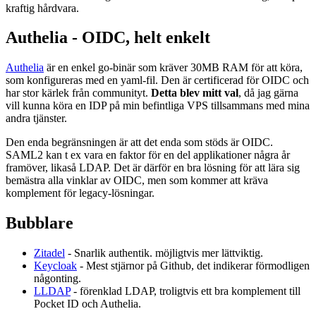
kraftig hårdvara.
Authelia - OIDC, helt enkelt
Authelia
är en enkel go-binär som kräver 30MB RAM för att köra,
som konfigureras med en yaml-fil. Den är certificerad för OIDC och
har stor kärlek från communityt.
Detta blev mitt val
, då jag gärna
vill kunna köra en IDP på min befintliga VPS tillsammans med mina
andra tjänster.
Den enda begränsningen är att det enda som stöds är OIDC.
SAML2 kan t ex vara en faktor för en del applikationer några år
framöver, likaså LDAP. Det är därför en bra lösning för att lära sig
bemästra alla vinklar av OIDC, men som kommer att kräva
komplement för legacy-lösningar.
Bubblare
Zitadel
- Snarlik authentik. möjligtvis mer lättviktig.
Keycloak
- Mest stjärnor på Github, det indikerar förmodligen
någonting.
LLDAP
- förenklad LDAP, troligtvis ett bra komplement till
Pocket ID och Authelia.