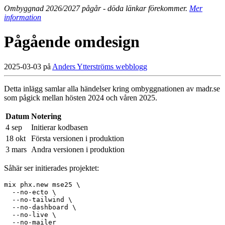
Ombyggnad 2026/2027 pågår - döda länkar förekommer.
Mer
information
Pågående omdesign
2025-03-03 på
Anders Ytterströms webblogg
Detta inlägg samlar alla händelser kring ombyggnationen av madr.se
som pågick mellan hösten 2024 och våren 2025.
Datum
Notering
4 sep
Initierar kodbasen
18 okt
Första versionen i produktion
3 mars
Andra versionen i produktion
Såhär ser initierades projektet:
mix phx.new mse25 \

  --no-ecto \

  --no-tailwind \

  --no-dashboard \

  --no-live \
