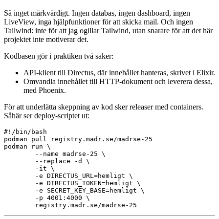
Så inget märkvärdigt. Ingen databas, ingen dashboard, ingen
LiveView, inga hjälpfunktioner för att skicka mail. Och ingen
Tailwind: inte för att jag ogillar Tailwind, utan snarare för att det här
projektet inte motiverar det.
Kodbasen gör i praktiken två saker:
API-klient till Directus, där innehållet hanteras, skrivet i Elixir.
Omvandla innehållet till HTTP-dokument och leverera dessa,
med Phoenix.
För att underlätta skeppning av kod sker releaser med containers.
Såhär ser deploy-scriptet ut:
#!/bin/bash

podman pull registry.madr.se/madrse-25

podman run \

        --name madrse-25 \

        --replace -d \

        -it \

        -e DIRECTUS_URL=hemligt \

        -e DIRECTUS_TOKEN=hemligt \

        -e SECRET_KEY_BASE=hemligt \

        -p 4001:4000 \
