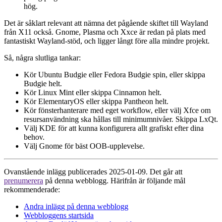
hög.
Det är såklart relevant att nämna det pågående skiftet till Wayland
från X11 också. Gnome, Plasma och Xxce är redan på plats med
fantastiskt Wayland-stöd, och ligger långt före alla mindre projekt.
Så, några slutliga tankar:
Kör Ubuntu Budgie eller Fedora Budgie spin, eller skippa
Budgie helt.
Kör Linux Mint eller skippa Cinnamon helt.
Kör ElementaryOS eller skippa Pantheon helt.
Kör fönsterhanterare med eget workflow, eller välj Xfce om
resursanvändning ska hållas till minimumnivåer. Skippa LxQt.
Välj KDE för att kunna konfigurera allt grafiskt efter dina
behov.
Välj Gnome för bäst OOB-upplevelse.
Ovanstående inlägg publicerades 2025-01-09. Det går att
prenumerera
på denna webblogg. Härifrån är följande mål
rekommenderade:
Andra inlägg på denna webblogg
Webbloggens startsida