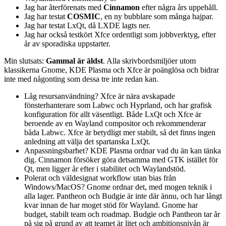
Jag har återförenats med
Cinnamon
efter några års uppehåll.
Jag har testat
COSMIC
, en ny bubblare som många hajpar.
Jag har testat LxQt, då LXDE lagts ner.
Jag har också testkört Xfce ordentligt som jobbverktyg, efter
år av sporadiska uppstarter.
Min slutsats:
Gammal är äldst
. Alla skrivbordsmiljöer utom
klassikerna Gnome, KDE Plasma och Xfce är poänglösa och bidrar
inte med någonting som dessa tre inte redan kan.
Låg resursanvändning? Xfce är nära avskapade
fönsterhanterare som Labwc och Hyprland, och har grafisk
konfiguration för allt väsentligt. Både LxQt och Xfce är
beroende av en Wayland compositor och rekommenderar
båda Labwc. Xfce är betydligt mer stabilt, så det finns ingen
anledning att välja det spartanska LxQt.
Anpassningsbarhet? KDE Plasma ordnar vad du än kan tänka
dig. Cinnamon försöker göra detsamma med GTK istället för
Qt, men ligger år efter i stabilitet och Waylandstöd.
Polerat och väldesignat workflow utan bias från
Windows/MacOS? Gnome ordnar det, med mogen teknik i
alla lager. Pantheon och Budgie är inte där ännu, och har långt
kvar innan de har moget stöd för Wayland. Gnome har
budget, stabilt team och roadmap. Budgie och Pantheon tar år
på sig på grund av att teamet är litet och ambitionsnivån är