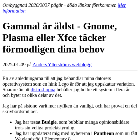
Ombyggnad 2026/2027 pågår - döda länkar förekommer.
Mer
information
Gammal är äldst - Gnome,
Plasma eller Xfce täcker
förmodligen dina behov
2025-01-09 på
Anders Ytterströms webblogg
En av anledningarna till att jag behandlar mina datorers
operativsystem som en hink Lego är för att jag uppskattar variation.
Snarare än att
distro-hoppa
behåller jag hellre ett system i flera år
och byter ut olika delar av det.
Jag har på sistone varit mer nyfiken än vanligt, och har provat en del
skrivbordsmiljöer.
Jag har testat
Budgie
, som bubblar många opinionsbildare
trots sin veliga projektstyrning.
Jag har uppdaterat mig med nyheterna i
Pantheon
som nu fått
Waylandstöd i Elementary 8.