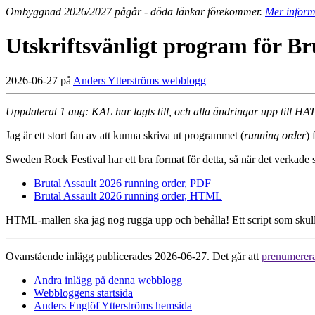
Ombyggnad 2026/2027 pågår - döda länkar förekommer.
Mer inform
Utskriftsvänligt program för Br
2026-06-27 på
Anders Ytterströms webblogg
Uppdaterat 1 aug: KAL har lagts till, och alla ändringar upp till HA
Jag är ett stort fan av att kunna skriva ut programmet (
running order
) 
Sweden Rock Festival har ett bra format för detta, så när det verkade s
Brutal Assault 2026 running order, PDF
Brutal Assault 2026 running order, HTML
HTML-mallen ska jag nog rugga upp och behålla! Ett script som skul
Ovanstående inlägg publicerades 2026-06-27. Det går att
prenumerer
Andra inlägg på denna webblogg
Webbloggens startsida
Anders Englöf Ytterströms hemsida