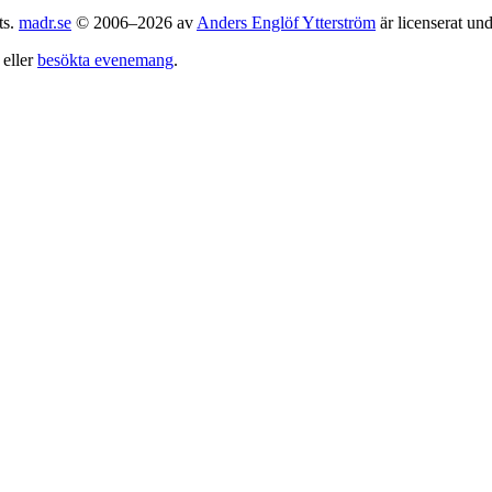
ts.
madr.se
© 2006–2026 av
Anders Englöf Ytterström
är licenserat un
eller
besökta evenemang
.