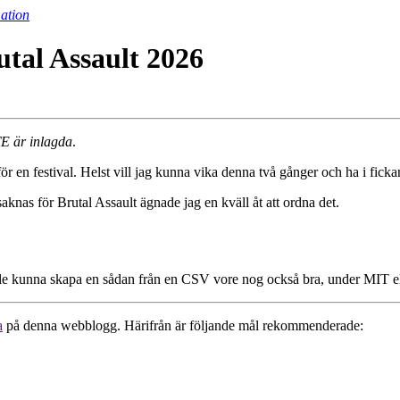
ation
utal Assault 2026
TE är inlagda
.
för en festival. Helst vill jag kunna vika denna två gånger och ha i ficka
aknas för Brutal Assault ägnade jag en kväll åt att ordna det.
le kunna skapa en sådan från en CSV vore nog också bra, under MIT el
a
på denna webblogg. Härifrån är följande mål rekommenderade: