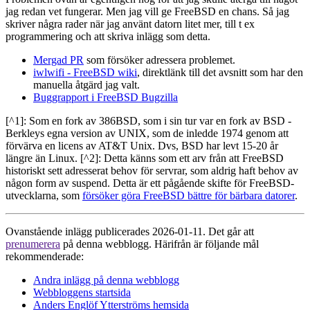
jag redan vet fungerar. Men jag vill ge FreeBSD en chans. Så jag
skriver några rader när jag använt datorn litet mer, till t ex
programmering och att skriva inlägg som detta.
Mergad PR
som försöker adressera problemet.
iwlwifi - FreeBSD wiki
, direktlänk till det avsnitt som har den
manuella åtgärd jag valt.
Buggrapport i FreeBSD Bugzilla
[^1]: Som en fork av 386BSD, som i sin tur var en fork av BSD -
Berkleys egna version av UNIX, som de inledde 1974 genom att
förvärva en licens av AT&T Unix. Dvs, BSD har levt 15-20 år
längre än Linux. [^2]: Detta känns som ett arv från att FreeBSD
historiskt sett adresserat behov för servrar, som aldrig haft behov av
någon form av suspend. Detta är ett pågående skifte för FreeBSD-
utvecklarna, som
försöker göra FreeBSD bättre för bärbara datorer
.
Ovanstående inlägg publicerades 2026-01-11. Det går att
prenumerera
på denna webblogg. Härifrån är följande mål
rekommenderade:
Andra inlägg på denna webblogg
Webbloggens startsida
Anders Englöf Ytterströms hemsida