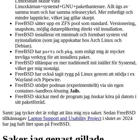
Linuxsidan skulle vara
Linuxkärnan+systemd+GNU+pakethanterare. Allt ägs av
samma team och har samma releasecykel. Mer enhetligt och
mindre lapptäcke, vilket jag gillar skarpt.
FreeBSD sätter upp en ZFS pool som standard. Versionering,
snapshots, möjlig datareplikering direkt vid installation.
FreeBSD installerar ett minimalt och formbart system vid
nyinstallation (som jag uppskattar hos Arch Linux och
Debian).
FreeBSD har
och
, som enligt mig är mycket
ports
pkg
trevliga verktyg för att installera paket.
FreeBSD tillämpar en mer traditionell init istället för Systemd,
vilket ger mig nostalgi.
FreeBSD har också tagit rygg på Linux genom att stödja t ex
Wayland och Pipewire.
FreeBSD stödjer podman (experimentiellt) via sin egen
container-/sandbox-lösning
Jails
.
FreeBSD skickar med de program jag önskar köra på datorn i
sitt paketförråd.
Samt: jag tycker det är roligt att lära mig nya saker. Sedan FreeBSD
tillkännagav
Laptop Support and Usability Project
i slutet av 2024
har jag haft litet span på FreeBSD.
Saker jag genast gillade