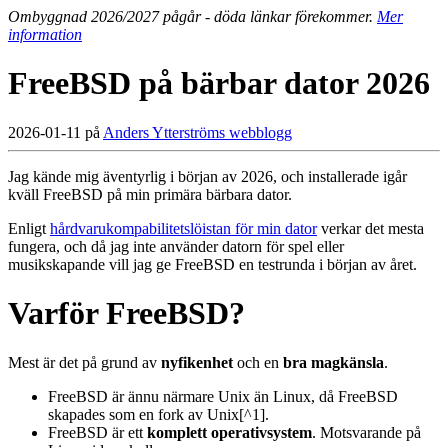
Ombyggnad 2026/2027 pågår - döda länkar förekommer.
Mer
information
FreeBSD på bärbar dator 2026
2026-01-11 på
Anders Ytterströms webblogg
Jag kände mig äventyrlig i början av 2026, och installerade igår
kväll FreeBSD på min primära bärbara dator.
Enligt
hårdvarukompabilitetslöistan för min dator
verkar det mesta
fungera, och då jag inte använder datorn för spel eller
musikskapande vill jag ge FreeBSD en testrunda i början av året.
Varför FreeBSD?
Mest är det på grund av
nyfikenhet
och en
bra magkänsla
.
FreeBSD är ännu närmare Unix än Linux, då FreeBSD
skapades som en fork av Unix[^1].
FreeBSD är ett
komplett operativsystem
. Motsvarande på