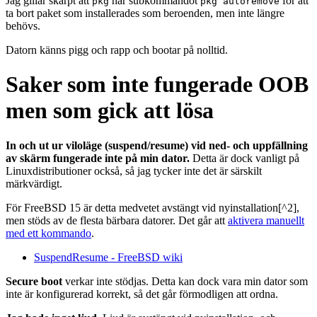
Jag gillar skarpt att
har subkommandot
för att
pkg
pkg autoremove
ta bort paket som installerades som beroenden, men inte längre
behövs.
Datorn känns pigg och rapp och bootar på nolltid.
Saker som inte fungerade OOB
men som gick att lösa
In och ut ur viloläge (suspend/resume) vid ned- och uppfällning
av skärm fungerade inte på min dator.
Detta är dock vanligt på
Linuxdistributioner också, så jag tycker inte det är särskilt
märkvärdigt.
För FreeBSD 15 är detta medvetet avstängt vid nyinstallation[^2],
men stöds av de flesta bärbara datorer. Det går att
aktivera manuellt
med ett kommando
.
SuspendResume - FreeBSD wiki
Secure boot
verkar inte stödjas. Detta kan dock vara min dator som
inte är konfigurerad korrekt, så det går förmodligen att ordna.