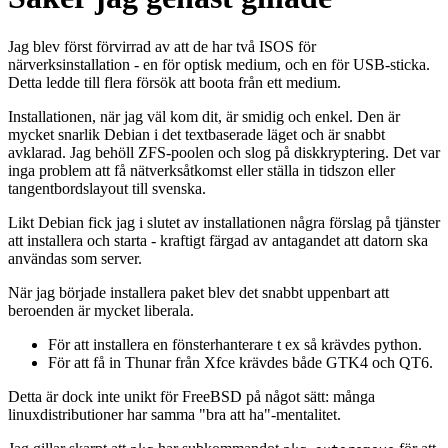
Jag blev först förvirrad av att de har två ISOS för
närverksinstallation - en för optisk medium, och en för USB-sticka.
Detta ledde till flera försök att boota från ett medium.
Installationen, när jag väl kom dit, är smidig och enkel. Den är
mycket snarlik Debian i det textbaserade läget och är snabbt
avklarad. Jag behöll ZFS-poolen och slog på diskkryptering. Det var
inga problem att få nätverksåtkomst eller ställa in tidszon eller
tangentbordslayout till svenska.
Likt Debian fick jag i slutet av installationen några förslag på tjänster
att installera och starta - kraftigt färgad av antagandet att datorn ska
användas som server.
När jag började installera paket blev det snabbt uppenbart att
beroenden är mycket liberala.
För att installera en fönsterhanterare t ex så krävdes python.
För att få in Thunar från Xfce krävdes både GTK4 och QT6.
Detta är dock inte unikt för FreeBSD på något sätt: många
linuxdistributioner har samma "bra att ha"-mentalitet.