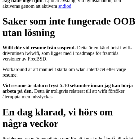
Jag hade inget ljud
. Ljud är avstängt vid nyinstallation, och
aktiveras genom att aktivera
sndiod
.
Saker som inte fungerade OOB
utan lösning
Wifit dör vid resume från suspend.
Detta är en känd brist i wifi-
drivrutinen iwlwifi, som ligger med i roadmaps för framtida
versioner av FreeBSD.
Workaround är att manuellt starta om wlan-interfacet efter varje
resume.
Vid resume är datorn fryst 5-10 sekunder innan jag kan börja
arbeta på den.
Detta är troligtvis relaterat till att wifit försöker
återuppta men misslyckas.
En dag klarad, vi hörs om
några veckor
Problemen ovan är egentligen nog för att jag skulle återgå till något