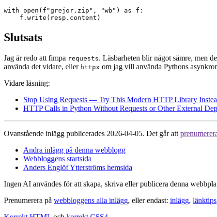
with open(f"grejor.zip", "wb") as f:

Slutsats
Jag är redo att fimpa
. Läsbarheten blir något sämre, men det
requests
använda det vidare, eller
om jag vill använda Pythons asynkron
httpx
Vidare läsning:
Stop Using Requests — Try This Modern HTTP Library Inste
HTTP Calls in Python Without Requests or Other External De
Ovanstående inlägg publicerades 2026-04-05. Det går att
prenumerer
Andra inlägg på denna webblogg
Webbloggens startsida
Anders Englöf Ytterströms hemsida
Ingen AI användes för att skapa, skriva eller publicera denna webbpla
Prenumerera på
webbloggens alla inlägg
, eller endast:
inlägg
,
länktips
Korrekt HTML
och
korrekt CSS4
.