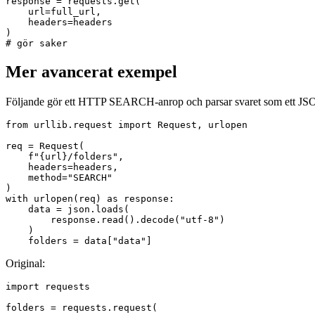
response = requests.get(

    url=full_url,

    headers=headers

)

Mer avancerat exempel
Följande gör ett HTTP SEARCH-anrop och parsar svaret som ett JS
from urllib.request import Request, urlopen

req = Request(

    f"{url}/folders", 

    headers=headers, 

    method="SEARCH"

)

with urlopen(req) as response:

    data = json.loads(

        response.read().decode("utf-8")

    )

Original:
import requests

folders = requests.request(
