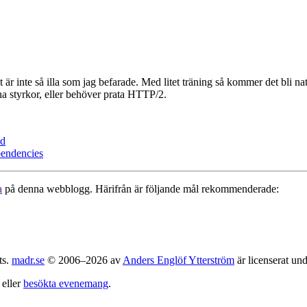
 är inte så illa som jag befarade. Med litet träning så kommer det bli n
a styrkor, eller behöver prata HTTP/2.
ad
pendencies
a
på denna webblogg. Härifrån är följande mål rekommenderade:
ts.
madr.se
© 2006–2026 av
Anders Englöf Ytterström
är licenserat un
eller
besökta evenemang
.