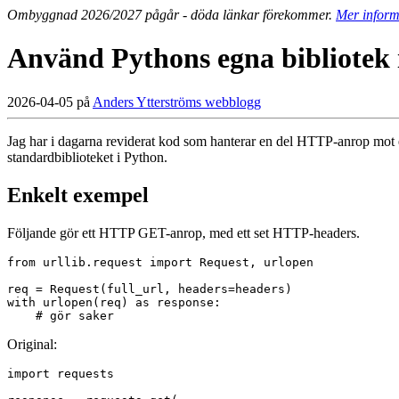
Ombyggnad 2026/2027 pågår - döda länkar förekommer.
Mer inform
Använd Pythons egna bibliotek i
2026-04-05 på
Anders Ytterströms webblogg
Jag har i dagarna reviderat kod som hanterar en del HTTP-anrop mot 
standardbiblioteket i Python.
Enkelt exempel
Följande gör ett HTTP GET-anrop, med ett set HTTP-headers.
from urllib.request import Request, urlopen

req = Request(full_url, headers=headers)

with urlopen(req) as response:

Original:
import requests
