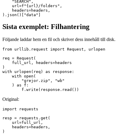
    "SEARCH",

    url=f"{url}/folders",

    headers=headers,

Sista exemplet: Filhantering
Följande laddar hem en fil och skriver dess innehåll till disk.
from urllib.request import Request, urlopen

req = Request(

    full_url, headers=headers

)

with urlopen(req) as response:

    with open(

        "grejor.zip", "wb"

    ) as f:

Original:
import requests

resp = requests.get(

    url=full_url,

    headers=headers,

)
