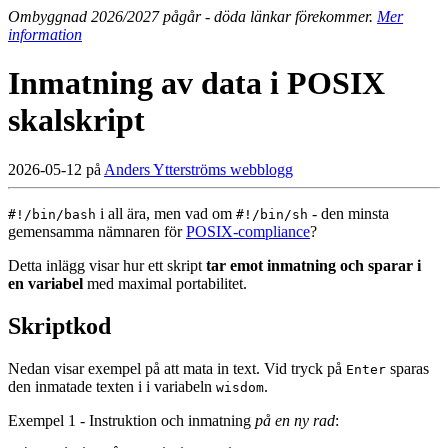
Ombyggnad 2026/2027 pågår - döda länkar förekommer.
Mer
information
Inmatning av data i POSIX
skalskript
2026-05-12 på
Anders Ytterströms webblogg
i all ära, men vad om
- den minsta
#!/bin/bash
#!/bin/sh
gemensamma nämnaren för
POSIX-compliance
?
Detta inlägg visar hur ett skript
tar emot inmatning och sparar i
en variabel
med maximal portabilitet.
Skriptkod
Nedan visar exempel på att mata in text. Vid tryck på
sparas
Enter
den inmatade texten i i variabeln
.
wisdom
Exempel 1 - Instruktion och inmatning
på en ny rad
: