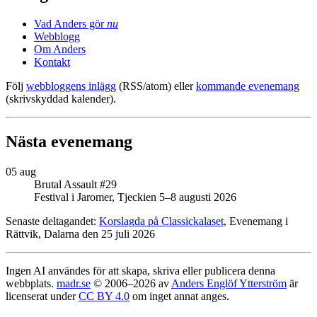
Vad Anders gör
nu
Webblogg
Om Anders
Kontakt
Följ
webbloggens inlägg
(RSS/atom) eller
kommande evenemang
(skrivskyddad kalender).
Nästa evenemang
05 aug
Brutal Assault #29
Festival i Jaromer, Tjeckien 5–8 augusti 2026
Senaste deltagandet:
Korslagda på Classickalaset
, Evenemang i
Rättvik, Dalarna den 25 juli 2026
Ingen AI användes för att skapa, skriva eller publicera denna
webbplats.
madr.se
© 2006–2026 av
Anders Englöf Ytterström
är
licenserat under
CC BY 4.0
om inget annat anges.