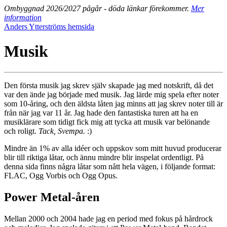
Ombyggnad 2026/2027 pågår - döda länkar förekommer.
Mer
information
Anders Ytterströms hemsida
Musik
Den första musik jag skrev själv skapade jag med notskrift, då det
var den ände jag började med musik. Jag lärde mig spela efter noter
som 10-åring, och den äldsta låten jag minns att jag skrev noter till är
från när jag var 11 år. Jag hade den fantastiska turen att ha en
musiklärare som tidigt fick mig att tycka att musik var belönande
och roligt.
Tack, Svempa.
:)
Mindre än 1% av alla idéer och uppskov som mitt huvud producerar
blir till riktiga låtar, och ännu mindre blir inspelat ordentligt. På
denna sida finns några låtar som nått hela vägen, i följande format:
FLAC, Ogg Vorbis och Ogg Opus.
Power Metal-åren
Mellan 2000 och 2004 hade jag en period med fokus på hårdrock