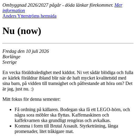
Ombyggnad 2026/2027 pågår - döda länkar förekommer.
Mer
information
Anders Ytterströms hemsida
Nu (now)
Fredag den 10 juli 2026
Borlänge
Sverige
En vecka föräldraledighet med kiddot. Ni vet sådär blödiga och fulla
av kärlek föräldrar ibland blir när de haft mycket kvalitetstid med
sina barn, på vidden till tramsighet och påfrestande att höra om? Det
är jag, just nu. :)
Mitt fokus för denna semester:
Få ordning på källaren. Bodegan ska få ett LEGO-hörn, och
några sora möbler ska flyttas. Kaffemaskinen och
kaffekvarnen ska grundligt rengöras och avkalkas.
Komma i form till Brutal Assault. Styrketräning, långa
promenader, litet tråkigare mat.