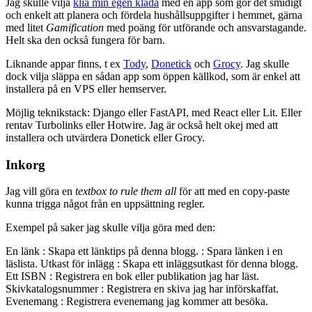
Jag skulle vilja
klia min egen klåda
med en app som gör det smidigt
och enkelt att planera och fördela hushållsuppgifter i hemmet, gärna
med litet
Gamification
med poäng för utförande och ansvarstagande.
Helt ska den också fungera för barn.
Liknande appar finns, t ex
Tody
,
Donetick
och
Grocy
. Jag skulle
dock vilja släppa en sådan app som öppen källkod, som är enkel att
installera på en VPS eller hemserver.
Möjlig teknikstack: Django eller FastAPI, med React eller Lit. Eller
rentav Turbolinks eller Hotwire. Jag är också helt okej med att
installera och utvärdera Donetick eller Grocy.
Inkorg
Jag vill göra en
textbox to rule them all
för att med en copy-paste
kunna trigga något från en uppsättning regler.
Exempel på saker jag skulle vilja göra med den:
En länk : Skapa ett länktips på denna blogg. : Spara länken i en
läslista. Utkast för inlägg : Skapa ett inläggsutkast för denna blogg.
Ett ISBN : Registrera en bok eller publikation jag har läst.
Skivkatalogsnummer : Registrera en skiva jag har införskaffat.
Evenemang : Registrera evenemang jag kommer att besöka.