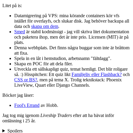
Litet på is:
Datamigrering på VPS: mina körande containers kör vfs
istället för overlayfs, och slukar disk. Jag behöver backupa all
data och
skapa om dem
.
Smed
är stabil kodmässigt - jag vill skriva litet dokumentation
och paketera ihop, men det är inte prio. Licensen (MIT) är på
plats.
Denna webbplats. Det finns några buggar som inte är bråttom
att fixa.
Spela in en låt i hemstudion, arbetsnamn "fältdagg".
Skapa en POC för att dela filer.
Utveckla ett sällskapligt quiz, temat hemligt. Det blir roligare
så. :) Hisspitchen: Ett quiz likt
Familjeliv eller Flashback?
och
CSS or BS?
, men på tema X. Trolig teknikstack: Phoenix
LiveView, Quart eller Django Channels.
Böcker jag läser:
Fool's Errand
av Hobb.
Jag tog mig igenom
Liveship Traders
efter att ha bävat inför
omläsning i 25 år.
Spoilers