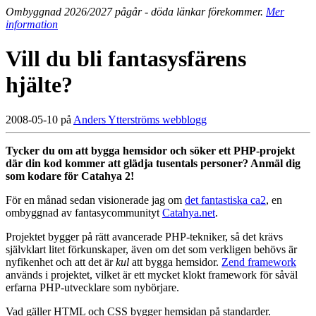
Ombyggnad 2026/2027 pågår - döda länkar förekommer.
Mer
information
Vill du bli fantasysfärens
hjälte?
2008-05-10 på
Anders Ytterströms webblogg
Tycker du om att bygga hemsidor och söker ett PHP-projekt
där din kod kommer att glädja tusentals personer? Anmäl dig
som kodare för Catahya 2!
För en månad sedan visionerade jag om
det fantastiska ca2
, en
ombyggnad av fantasycommunityt
Catahya.net
.
Projektet bygger på rätt avancerade PHP-tekniker, så det krävs
självklart litet förkunskaper, även om det som verkligen behövs är
nyfikenhet och att det är
kul
att bygga hemsidor.
Zend framework
används i projektet, vilket är ett mycket klokt framework för såväl
erfarna PHP-utvecklare som nybörjare.
Vad gäller HTML och CSS bygger hemsidan på standarder.