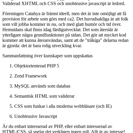
Validerad XHTML och CSS och unobtrusive javascript är ledord.
Föreningen Catahya är främst ideell, men det är inte omöjligt att få
provision för arbete som görs med ca2. Det huvudsakliga är att folk
som vill jobba kommer in
nu
, och med glatt humör och tid över.
Hemsidans skal finns idag färdigutvecklat. Det som återstår är
ytterligare några grundfunktioner på sidan. Det gör att mycket kod
kommer att kunna återanvändas, samt att de "tråkiga" delarna redan
är gjorda: det är bara rolig utveckling kvar.
Sammanfattning över kunskaper som uppskattas
Objektorienterad PHP 5
Zend Framework
MySQL används som databas
Semantisk HTML som validerar
CSS som funkar i alla moderna webbläsare (och IE)
Unobtrusive Javascript
Är du enbart intresserad av PHP, eller enbart intresserad av
HTML/CSS, så spelar det verkligen ingen roll. Allt är av intresse!