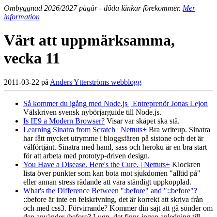
Ombyggnad 2026/2027 pågår - döda länkar förekommer.
Mer
information
Värt att uppmärksamma,
vecka 11
2011-03-22 på
Anders Ytterströms webblogg
Så kommer du igång med Node.js | Entreprenör Jonas Lejon
Välskriven svensk nybörjarguide till Node.js.
Is IE9 a Modern Browser?
Visar var skåpet ska stå.
Learning Sinatra from Scratch | Nettuts+
Bra writeup. Sinatra
har fått mycket utrymme i bloggsfären på sistone och det är
välförtjänt. Sinatra med haml, sass och heroku är en bra start
för att arbeta med prototyp-driven design.
You Have a Disease. Here's the Cure. | Nettuts+
Klockren
lista över punkter som kan bota mot sjukdomen "alltid på"
eller annan stress rådande att vara ständigt uppkopplad.
What's the Difference Between ":before" and "::before"?
::before är inte en felskrivning, det är korrekt att skriva från
och med css3. Förvirrande? Kommer din sajt att gå sönder om
den använder :before? Lugn, det finns ingen anledning till