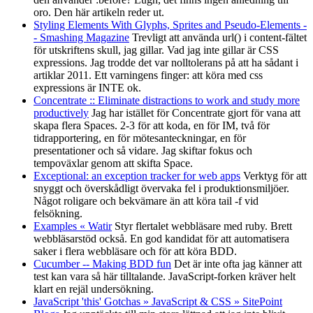
oro. Den här artikeln reder ut.
Styling Elements With Glyphs, Sprites and Pseudo-Elements -
- Smashing Magazine
Trevligt att använda url() i content-fältet
för utskriftens skull, jag gillar. Vad jag inte gillar är CSS
expressions. Jag trodde det var nolltolerans på att ha sådant i
artiklar 2011. Ett varningens finger: att köra med css
expressions är INTE ok.
Concentrate :: Eliminate distractions to work and study more
productively
Jag har istället för Concentrate gjort för vana att
skapa flera Spaces. 2-3 för att koda, en för IM, två för
tidrapportering, en för mötesanteckningar, en för
presentationer och så vidare. Jag skiftar fokus och
tempoväxlar genom att skifta Space.
Exceptional: an exception tracker for web apps
Verktyg för att
snyggt och överskådligt övervaka fel i produktionsmiljöer.
Något roligare och bekvämare än att köra tail -f vid
felsökning.
Examples « Watir
Styr flertalet webbläsare med ruby. Brett
webbläsarstöd också. En god kandidat för att automatisera
saker i flera webbläsare och för att köra BDD.
Cucumber -- Making BDD fun
Det är inte ofta jag känner att
test kan vara så här tilltalande. JavaScript-forken kräver helt
klart en rejäl undersökning.
JavaScript 'this' Gotchas » JavaScript & CSS » SitePoint