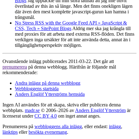
Blogs
Jag upptäckte till min stora lättnad att jag inte blivit
överlistad av this än så länge. Men det finns onekligen lägen
där även den mest komplette javascript-gurun kan hamna i
trångsmål.
No Stress RSS with the Google Feed API » JavaScript &
CSS, Tech » SitePoint Blogs
Aldrig mer ska jag krångla till
med proxies för att arbeta med externa RSS-flöden. Det finns
verkligen inga ursäkter för att inte använda detta, annat än i
tillgänglighetsperspektiv möjligen.
Ovanstående inlägg publicerades 2011-03-22. Det går att
prenumerera
på denna webblogg. Härifrån är följande mål
rekommenderade:
Andra inlägg på denna webblogg
Webbloggens startsida
Anders Englöf Ytterströms hemsida
Ingen AI användes för att skapa, skriva eller publicera denna
webbplats.
madr.se
© 2006–2026 av
Anders Englöf Ytterström
är
licenserat under
CC BY 4.0
om inget annat anges.
Prenumerera på
webbloggens alla inlägg
, eller endast:
inlägg
,
länktips
eller
besökta evenemang
.