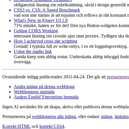
obligatorisk läsning om rubriksättning, såväl i design generell
CSS3 vs. CSS: A Speed Benchmark
vad som inte nämns är att repaints och reflows är rätt kostsamt m
What's New in jQuery UI 1.8
71% mindre, hatten av för det! Den nya Button-widgeten komme
Getting CORS Working
intressant läsning om crossite ajax utan proxies. Tydligen ska 
How I achieved cross site scripting
Genialt! I typiska fall av write-onlys, t ex ett loggningsverktyg,
Using the mailto link
Gamla knep som aldrig rostar. Underskatta aldrig inbyggd funktio
överväga.
Ovanstående inlägg publicerades 2011-04-24. Det går att
prenumerer
Andra inlägg på denna webblogg
Webbloggens startsida
Anders Englöf Ytterströms hemsida
Ingen AI användes för att skapa, skriva eller publicera denna webbpla
Prenumerera på
webbloggens alla inlägg
, eller endast:
inlägg
,
länktips
Korrekt HTML
och
korrekt CSS4
.