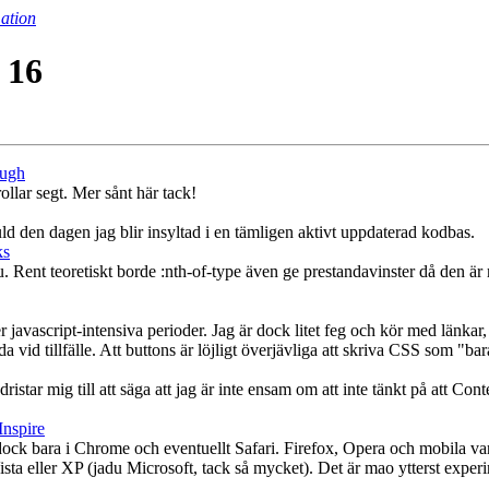
ation
 16
ough
llar segt. Mer sånt här tack!
uld den dagen jag blir insyltad i en tämligen aktivt uppdaterad kodbas.
ks
 Rent teoretiskt borde :nth-of-type även ge prestandavinster då den är me
 javascript-intensiva perioder. Jag är dock litet feg och kör med länkar,
 vid tillfälle. Att buttons är löjligt överjävliga att skriva CSS som "bar
dristar mig till att säga att jag är inte ensam om att inte tänkt på att Co
nspire
bara i Chrome och eventuellt Safari. Firefox, Opera och mobila variant
ta eller XP (jadu Microsoft, tack så mycket). Det är mao ytterst experim