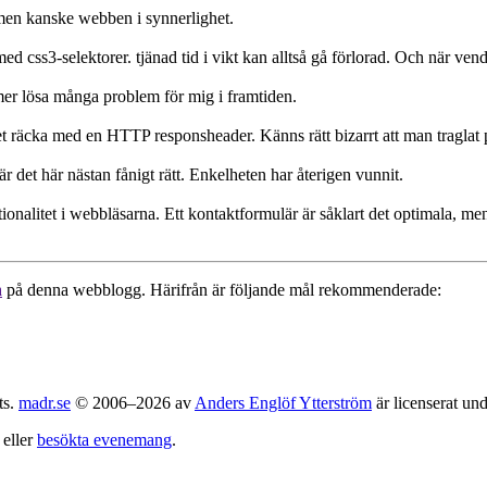
t men kanske webben i synnerlighet.
ed css3-selektorer. tjänad tid i vikt kan alltså gå förlorad. Och när ven
r lösa många problem för mig i framtiden.
det räcka med en HTTP responsheader. Känns rätt bizarrt att man traglat
 är det här nästan fånigt rätt. Enkelheten har återigen vunnit.
nalitet i webbläsarna. Ett kontaktformulär är såklart det optimala, men 
a
på denna webblogg. Härifrån är följande mål rekommenderade:
ts.
madr.se
© 2006–2026 av
Anders Englöf Ytterström
är licenserat un
eller
besökta evenemang
.