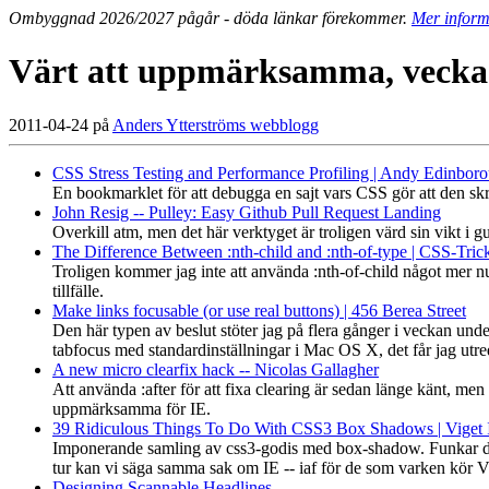
Ombyggnad 2026/2027 pågår - döda länkar förekommer.
Mer inform
Värt att uppmärksamma, vecka
2011-04-24 på
Anders Ytterströms webblogg
CSS Stress Testing and Performance Profiling | Andy Edinbor
En bookmarklet för att debugga en sajt vars CSS gör att den skro
John Resig -- Pulley: Easy Github Pull Request Landing
Overkill atm, men det här verktyget är troligen värd sin vikt i g
The Difference Between :nth-child and :nth-of-type | CSS-Tric
Troligen kommer jag inte att använda :nth-of-child något mer nu.
tillfälle.
Make links focusable (or use real buttons) | 456 Berea Street
Den här typen av beslut stöter jag på flera gånger i veckan under
tabfocus med standardinställningar i Mac OS X, det får jag utreda
A new micro clearfix hack -- Nicolas Gallagher
Att använda :after för att fixa clearing är sedan länge känt, men 
uppmärksamma för IE.
39 Ridiculous Things To Do With CSS3 Box Shadows | Viget I
Imponerande samling av css3-godis med box-shadow. Funkar dock 
tur kan vi säga samma sak om IE -- iaf för de som varken kör Vis
Designing Scannable Headlines