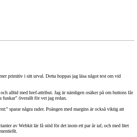
r primitiv i sitt urval. Detta hoppas jag läsa något test om vid
 och alltid med href-attribut. Jag är nämligen osäker på om buttons får
a funkar" överallt för vet jag redan.
ntent:'' sparar några rader. Poängen med margins är också viktig att
er av Webkit lär få stöd för det inom ett par år iaf, och med litet
entiellt.