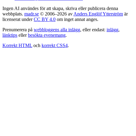
Ingen AI användes för att skapa, skriva eller publicera denna
webbplats.
madr.se
© 2006–2026 av
Anders Englöf Ytterström
är
licenserat under
CC BY 4.0
om inget annat anges.
Prenumerera på
webbloggens alla inlägg
, eller endast:
inlägg
,
länktips
eller
besökta evenemang
.
Korrekt HTML
och
korrekt CSS4
.