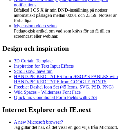
notifications.
Bifalles! I OS X är min DND-inställning på notiser
automatiskt påslagen mellan 00:01 och 23:59. Notiser är
förhatliga.
My custom video setup
Pedagogisk artikel om vad som krävs för att få till en
screencast eller webinar.
Design och inspiration
3D Curtain Template
Inspiration for Text Input Effects
Scroll slow, have fun
HAND-PICKED TALES from ÆSOP’S FABLES with
HAND-PICKED TYPE from GOOGLE FONTS
Freebie: Dashel Icon Set (45 Icons, SVG, PSD, PNG)
Wild Spaces – Wilderness Font Face
Quick tip: Conditional Form Fields with CSS
Internet Explorer och IE.next
A new Microsoft browser?
Jag gillar det här, då det visar en god vilja från Microsoft.