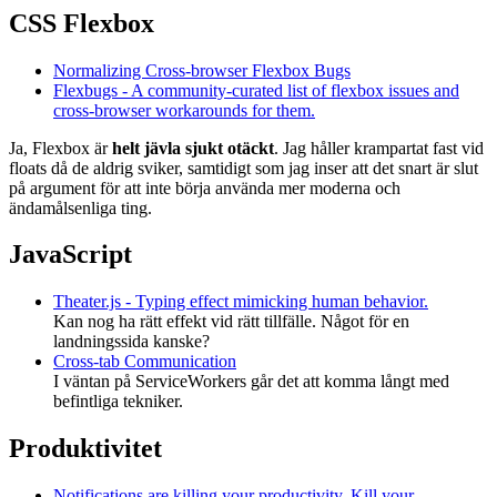
CSS Flexbox
Normalizing Cross-browser Flexbox Bugs
Flexbugs - A community-curated list of flexbox issues and
cross-browser workarounds for them.
Ja, Flexbox är
helt jävla sjukt otäckt
. Jag håller krampartat fast vid
floats då de aldrig sviker, samtidigt som jag inser att det snart är slut
på argument för att inte börja använda mer moderna och
ändamålsenliga ting.
JavaScript
Theater.js - Typing effect mimicking human behavior.
Kan nog ha rätt effekt vid rätt tillfälle. Något för en
landningssida kanske?
Cross-tab Communication
I väntan på ServiceWorkers går det att komma långt med
befintliga tekniker.
Produktivitet
Notifications are killing your productivity. Kill your