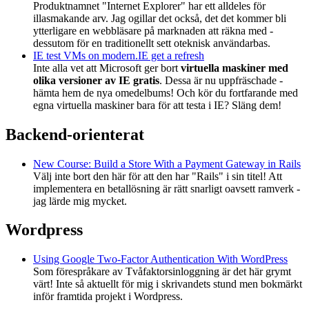
Produktnamnet "Internet Explorer" har ett alldeles för
illasmakande arv. Jag ogillar det också, det det kommer bli
ytterligare en webbläsare på marknaden att räkna med -
dessutom för en traditionellt sett oteknisk användarbas.
IE test VMs on modern.IE get a refresh
Inte alla vet att Microsoft ger bort
virtuella maskiner med
olika versioner av IE gratis
. Dessa är nu uppfräschade -
hämta hem de nya omedelbums! Och kör du fortfarande med
egna virtuella maskiner bara för att testa i IE? Släng dem!
Backend-orienterat
New Course: Build a Store With a Payment Gateway in Rails
Välj inte bort den här för att den har "Rails" i sin titel! Att
implementera en betallösning är rätt snarligt oavsett ramverk -
jag lärde mig mycket.
Wordpress
Using Google Two-Factor Authentication With WordPress
Som förespråkare av Tvåfaktorsinloggning är det här grymt
värt! Inte så aktuellt för mig i skrivandets stund men bokmärkt
inför framtida projekt i Wordpress.