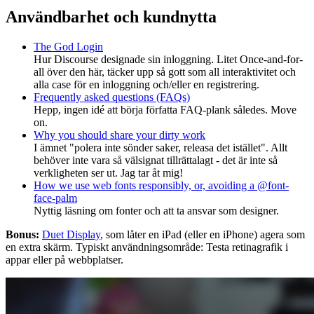
Användbarhet och kundnytta
The God Login
Hur Discourse designade sin inloggning. Litet Once-and-for-
all över den här, täcker upp så gott som all interaktivitet och
alla case för en inloggning och/eller en registrering.
Frequently asked questions (FAQs)
Hepp, ingen idé att börja författa FAQ-plank således. Move
on.
Why you should share your dirty work
I ämnet "polera inte sönder saker, releasa det istället". Allt
behöver inte vara så välsignat tillrättalagt - det är inte så
verkligheten ser ut. Jag tar åt mig!
How we use web fonts responsibly, or, avoiding a @font-
face-palm
Nyttig läsning om fonter och att ta ansvar som designer.
Bonus:
Duet Display
, som låter en iPad (eller en iPhone) agera som
en extra skärm. Typiskt användningsområde: Testa retinagrafik i
appar eller på webbplatser.