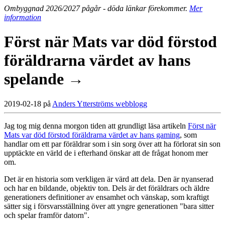
Ombyggnad 2026/2027 pågår - döda länkar förekommer.
Mer
information
Först när Mats var död förstod
föräldrarna värdet av hans
spelande →
2019-02-18 på
Anders Ytterströms webblogg
Jag tog mig denna morgon tiden att grundligt läsa artikeln
Först när
Mats var död förstod föräldrarna värdet av hans gaming
, som
handlar om ett par föräldrar som i sin sorg över att ha förlorat sin son
upptäckte en värld de i efterhand önskar att de frågat honom mer
om.
Det är en historia som verkligen är värd att dela. Den är nyanserad
och har en bildande, objektiv ton. Dels är det föräldrars och äldre
generationers definitioner av ensamhet och vänskap, som kraftigt
sätter sig i försvarsställning över att yngre generationen "bara sitter
och spelar framför datorn".