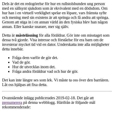
Dels är det en redogörelse för hur en rullstolsbunden ung person
med en sällsynt sjukdom som är ekvivalent med en dödsdom. Om
hur han i en virtuell verklighet spelar en löpare, vars främsta syfte
och mening med sin existens är att springa och få andra att springa.
Genom att stiga in i en annan värld än den fysiska blev han någon
annan. Eller kanske snarare, mer sig själv.
Detta är
måsteläsning
för alla föräldrar. Gör inte om misstaget som
dessa två gjorde. Visa intresse och förståelse för era barn om de
investerar mycket tid vid en dator. Underskatta inte alla möjligheter
detta innebär.
Fråga dem varför de gör det.
Vad de gör.
Hur de utvecklas inom det.
Fråga andra föräldrar vad och hur de gör.
Det kan inte längre ses som lek. Vi måste ta oss över den barriären.
Låt oss hjälpas att fixa detta.
Ovanstående inlägg publicerades 2019-02-18. Det går att
prenumerera
på denna webblogg. Härifrån är följande mål
rekommenderade: