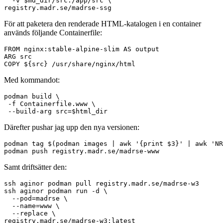
  -v $md_dir/src:/app/src \

För att paketera den renderade HTML-katalogen i en container
används följande Containerfile:
FROM nginx:stable-alpine-slim AS output

ARG src

Med kommandot:
podman build \

 -f Containerfile.www \

Därefter pushar jag upp den nya versionen:
podman tag $(podman images | awk '{print $3}' | awk 'NR
Samt driftsätter den:
ssh aginor podman pull registry.madr.se/madrse-w3

ssh aginor podman run -d \

  --pod=madrse \

  --name=www \

  --replace \
