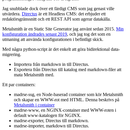
Jag snubblade dock över ett färdigt CMS som jag genast ville
utvärdera.
Directus
är ett Headless CMS: det erbjuder ett
redaktörsgränssnitt och ett REST API som agerar datakälla.
Metalsmith är en Static Site Generator jag använt sedan 2015.
Min
konfiguration ändrades senast 2019
, och jag tog det som en
utmaning att använda konfigurationen i befintligt skick.
Med några python-script är det enkelt att göra bidirektional data-
migrering.
Importera från markdown in till Directus.
Exportera från Directus till katalog med markdown-filer att
mata Metalsmith med.
Ett par containers:
madrse-ssg, en Node-baserad container som kör Metalsmith
och skapar en WWW-rot med HTML. Denna beskrivs på
Metalsmith i container
madrse-www, en NGINX-container med WWW-roten i
default www-katalogen för NGINX.
madrse-exporter, Directus till markdown.
madrse-importer, markdown till Directus.