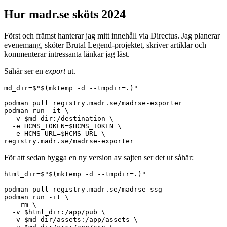
Hur madr.se sköts 2024
Först och främst hanterar jag mitt innehåll via Directus. Jag planerar
evenemang, sköter Brutal Legend-projektet, skriver artiklar och
kommenterar intressanta länkar jag läst.
Såhär ser en
export
ut.
md_dir=$"$(mktemp -d --tmpdir=.)"

podman pull registry.madr.se/madrse-exporter

podman run -it \

  -v $md_dir:/destination \

  -e HCMS_TOKEN=$HCMS_TOKEN \

  -e HCMS_URL=$HCMS_URL \

För att sedan bygga en ny version av sajten ser det ut såhär:
html_dir=$"$(mktemp -d --tmpdir=.)"

podman pull registry.madr.se/madrse-ssg

podman run -it \

  --rm \

  -v $html_dir:/app/pub \

  -v $md_dir/assets:/app/assets \
