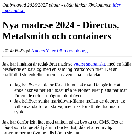
Ombyggnad 2026/2027 pågår - döda länkar förekommer.
Mer
information
Nya madr.se 2024 - Directus,
Metalsmith och containers
2024-05-23 på
Anders Ytterströms webblogg
Jag har i många år redaktörat madr.se
ytterst spartanskt
, med en källa
bestående en katalog med en samling markdown-filer. Det är
kraftfullt i sin enkelhet, men har även sina nackdelar.
Jag behöver en dator för att kunna skriva. Det går inte att
enkelt skriva ner ett utkast från telefonen eller platta när man
får en idé och har någon minut över.
Jag behöver synka markdown-filerna mellan de datorer jag
vill använda för att skriva, med risk för att filer hamnar ur
synk.
Jag har därför lekt litet med tanken på att bygga ett CMS. Det är
något som länge stått på min bucket list, då det är en nyttig
programmeringsövning alls bör ta sig ann.