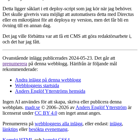
Detta ligger såklart i ett deploy-script som jag kör när jag behöver.
Det skulle givetvis vara möjligt att automatisera detta med Directus
eller en mikrotjänst för att deploya ny version, men det får bli en
övning till en annan dag.
Det jag ville förbättra var att få ett CMS att göra redaktörsarbete i,
och det har jag fått.
Ovanstående inlägg publicerades 2024-05-23. Det går att
prenumerera
på denna webblogg. Härifrån är följande mål
rekommenderade:
Andra inlägg på denna webblogg
Webbloggens startsida
Anders Englöf Ytterströms hemsida
Ingen AI användes för att skapa, skriva eller publicera denna
webbplats.
madr.se
© 2006–2026 av
Anders Englöf Ytterström
är
licenserat under
CC BY 4.0
om inget annat anges.
Prenumerera på
webbloggens alla inlägg
, eller endast:
inlägg
,
länktips
eller
besökta evenemang
.
Korrekt HTML
och
korrekt CSS4
.