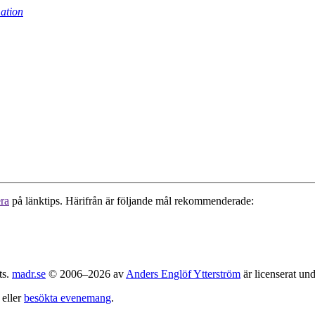
ation
ra
på länktips. Härifrån är följande mål rekommenderade:
ts.
madr.se
© 2006–2026 av
Anders Englöf Ytterström
är licenserat un
eller
besökta evenemang
.