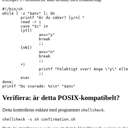
#!/bin/sh

while [ -z "$ans" ]; do

        printf "Är du säker? [y/n] "

        read -r i

        case "$i" in

        [yY])

                ans="y"

                break

                ;;

        [nN])

                ans="n"

                break

                ;;

        *)

                printf "Felaktigt svar! Ange \"y\" elle
                ;;

        esac

done;

Verifiera: är detta POSIX-kompatibelt?
Detta kontrolleras enklast med programmet
.
shellcheck