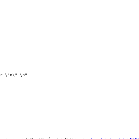
r \"n\".\n"
