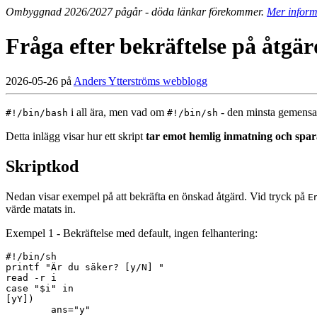
Ombyggnad 2026/2027 pågår - döda länkar förekommer.
Mer inform
Fråga efter bekräftelse på åtgä
2026-05-26 på
Anders Ytterströms webblogg
i all ära, men vad om
- den minsta gemens
#!/bin/bash
#!/bin/sh
Detta inlägg visar hur ett skript
tar emot hemlig inmatning och spara
Skriptkod
Nedan visar exempel på att bekräfta en önskad åtgärd. Vid tryck på
E
värde matats in.
Exempel 1 - Bekräftelse med default, ingen felhantering:
#!/bin/sh

printf "Är du säker? [y/N] "

read -r i

case "$i" in

[yY])

        ans="y"
