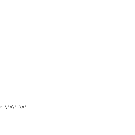
r \"n\".\n"
