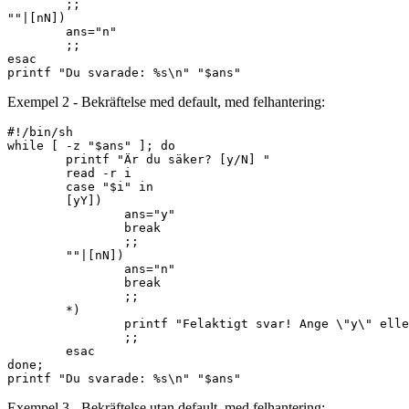
        ;;

""|[nN])

        ans="n"

        ;;

esac

Exempel 2 - Bekräftelse med default, med felhantering:
#!/bin/sh

while [ -z "$ans" ]; do

        printf "Är du säker? [y/N] "

        read -r i

        case "$i" in

        [yY])

                ans="y"

                break

                ;;

        ""|[nN])

                ans="n"

                break

                ;;

        *)

                printf "Felaktigt svar! Ange \"y\" elle
                ;;

        esac

done;

Exempel 3 - Bekräftelse utan default, med felhantering: