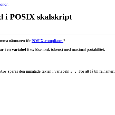
ation
rd i POSIX skalskript
amma nämnaren för
POSIX-compliance
?
r i en variabel
(t ex lösenord, tokens) med maximal portabilitet.
sparas den inmatade texten i variabeln
. För att få till felhant
nter
ans