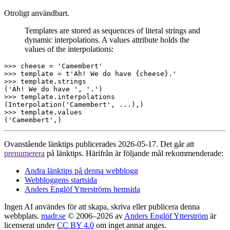
Otroligt användbart.
Templates are stored as sequences of literal strings and
dynamic interpolations. A values attribute holds the
values of the interpolations:
>>> cheese = 'Camembert'

>>> template = t'Ah! We do have {cheese}.'

>>> template.strings

('Ah! We do have ', '.')

>>> template.interpolations

(Interpolation('Camembert', ...),)

>>> template.values

Ovanstående länktips publicerades 2026-05-17. Det går att
prenumerera
på länktips. Härifrån är följande mål rekommenderade:
Andra länktips på denna webblogg
Webbloggens startsida
Anders Englöf Ytterströms hemsida
Ingen AI användes för att skapa, skriva eller publicera denna
webbplats.
madr.se
© 2006–2026 av
Anders Englöf Ytterström
är
licenserat under
CC BY 4.0
om inget annat anges.