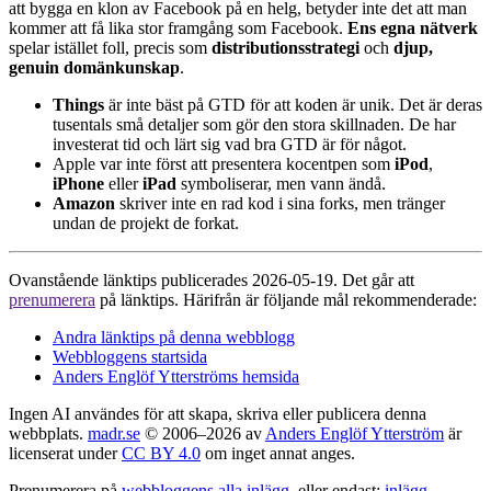
att bygga en klon av Facebook på en helg, betyder inte det att man
kommer att få lika stor framgång som Facebook.
Ens egna nätverk
spelar istället foll, precis som
distributionsstrategi
och
djup,
genuin domänkunskap
.
Things
är inte bäst på GTD för att koden är unik. Det är deras
tusentals små detaljer som gör den stora skillnaden. De har
investerat tid och lärt sig vad bra GTD är för något.
Apple var inte först att presentera kocentpen som
iPod
,
iPhone
eller
iPad
symboliserar, men vann ändå.
Amazon
skriver inte en rad kod i sina forks, men tränger
undan de projekt de forkat.
Ovanstående länktips publicerades 2026-05-19. Det går att
prenumerera
på länktips. Härifrån är följande mål rekommenderade:
Andra länktips på denna webblogg
Webbloggens startsida
Anders Englöf Ytterströms hemsida
Ingen AI användes för att skapa, skriva eller publicera denna
webbplats.
madr.se
© 2006–2026 av
Anders Englöf Ytterström
är
licenserat under
CC BY 4.0
om inget annat anges.
Prenumerera på
webbloggens alla inlägg
, eller endast:
inlägg
,