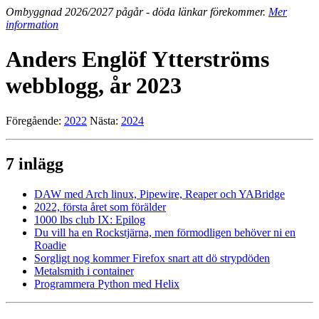
Ombyggnad 2026/2027 pågår - döda länkar förekommer.
Mer
information
Anders Englöf Ytterströms
webblogg, år 2023
Föregående:
2022
Nästa:
2024
7 inlägg
DAW med Arch linux, Pipewire, Reaper och YABridge
2022, första året som förälder
1000 lbs club IX: Epilog
Du vill ha en Rockstjärna, men förmodligen behöver ni en
Roadie
Sorgligt nog kommer Firefox snart att dö strypdöden
Metalsmith i container
Programmera Python med Helix