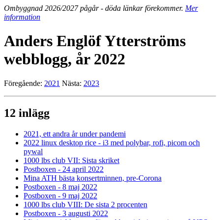
Ombyggnad 2026/2027 pågår - döda länkar förekommer.
Mer
information
Anders Englöf Ytterströms
webblogg, år 2022
Föregående:
2021
Nästa:
2023
12 inlägg
2021, ett andra år under pandemi
2022 linux desktop rice - i3 med polybar, rofi, picom och
pywal
1000 lbs club VII: Sista skriket
Postboxen - 24 april 2022
Mina ATH bästa konsertminnen, pre-Corona
Postboxen - 8 maj 2022
Postboxen - 9 maj 2022
1000 lbs club VIII: De sista 2 procenten
Postboxen - 3 augusti 2022