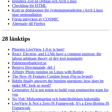
Installera Zed på Debian och Arch Linux
Checklista för HTML
Kom ur dödsloopen för systemuppgradering i Arch Linux
utan ominstallation
Första intrycken av COSMIC
Alternativ till Firefox
28 länktips
Phoenix LiveView 1.0-rc is here!
React, Electron, and LLMs have a common purpose: the
labour arbitrage theory of dev tool popularity
Palmemordsarkivet.se
Bennys försvinnande, del 1
Affinity Photo running on Linux with Bottles
The New JS Features Coming Soon (I'm so hyped)
Bdubs finally answers the burning questions: how does he
make MC look so good?
Generative AI is not going to build your engineering team for
you
No Volt: Midsommardag och batteribubblans baksmälla
LiveView Is Not a Zero-JS Framework, It’s a Zero-Boring-JS
Framework