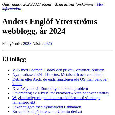
Ombyggnad 2026/2027 pågår - döda länkar förekommer.
Mer
information
Anders Englöf Ytterströms
webblogg, år 2024
Föregående:
2023
Nästa:
2025
13 inlägg
VPS med Podman, Caddy och privat Container Registry
Nya madr.se 2024 - Directus, Metalsmith och containers
Debian eller Arch, de enda linuxbaserade OS man behöver
kunna
X vs Wayland är förmodligen inte ditt problem
Utvärdering av NixOS för kreatörer - Arch behöver ersättas
Wayland-migreringen blottar nackdelen med så många
fåmansprojekt
Saker att göra med nyinstallerat Cinnamon
En snabbkoll på intressanta Ubuntu-derivat