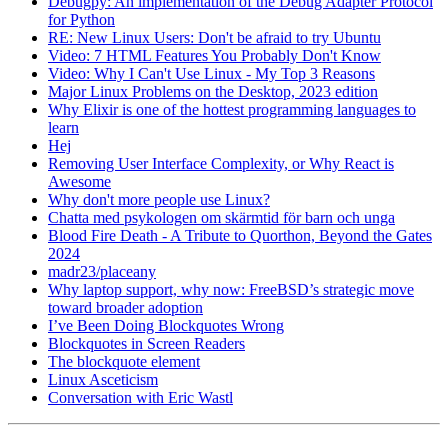
Debugpy: An implementation of the Debug Adapter Protocol
for Python
RE: New Linux Users: Don't be afraid to try Ubuntu
Video: 7 HTML Features You Probably Don't Know
Video: Why I Can't Use Linux - My Top 3 Reasons
Major Linux Problems on the Desktop, 2023 edition
Why Elixir is one of the hottest programming languages to
learn
Hej
Removing User Interface Complexity, or Why React is
Awesome
Why don't more people use Linux?
Chatta med psykologen om skärmtid för barn och unga
Blood Fire Death - A Tribute to Quorthon, Beyond the Gates
2024
madr23/placeany
Why laptop support, why now: FreeBSD’s strategic move
toward broader adoption
I’ve Been Doing Blockquotes Wrong
Blockquotes in Screen Readers
The blockquote element
Linux Asceticism
Conversation with Eric Wastl