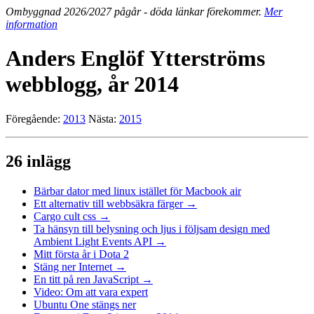
Ombyggnad 2026/2027 pågår - döda länkar förekommer.
Mer
information
Anders Englöf Ytterströms
webblogg, år 2014
Föregående:
2013
Nästa:
2015
26 inlägg
Bärbar dator med linux istället för Macbook air
Ett alternativ till webbsäkra färger →
Cargo cult css →
Ta hänsyn till belysning och ljus i följsam design med
Ambient Light Events API →
Mitt första år i Dota 2
Stäng ner Internet →
En titt på ren JavaScript →
Video: Om att vara expert
Ubuntu One stängs ner