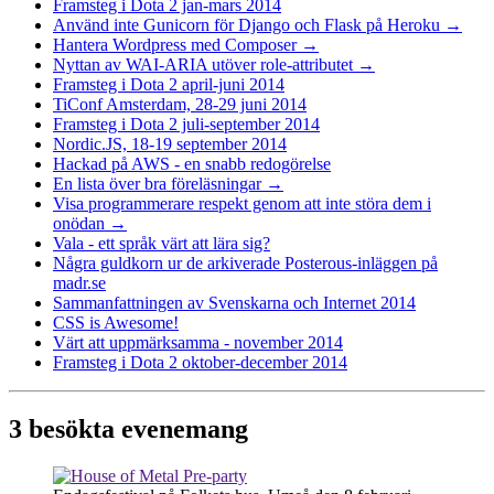
Framsteg i Dota 2 jan-mars 2014
Använd inte Gunicorn för Django och Flask på Heroku →
Hantera Wordpress med Composer →
Nyttan av WAI-ARIA utöver role-attributet →
Framsteg i Dota 2 april-juni 2014
TiConf Amsterdam, 28-29 juni 2014
Framsteg i Dota 2 juli-september 2014
Nordic.JS, 18-19 september 2014
Hackad på AWS - en snabb redogörelse
En lista över bra föreläsningar →
Visa programmerare respekt genom att inte störa dem i
onödan →
Vala - ett språk värt att lära sig?
Några guldkorn ur de arkiverade Posterous-inläggen på
madr.se
Sammanfattningen av Svenskarna och Internet 2014
CSS is Awesome!
Värt att uppmärksamma - november 2014
Framsteg i Dota 2 oktober-december 2014
3 besökta evenemang