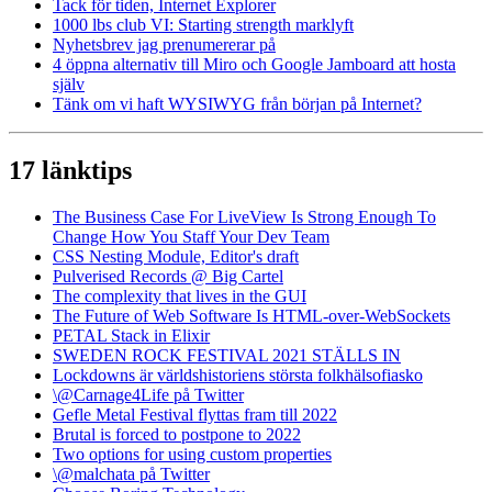
Tack för tiden, Internet Explorer
1000 lbs club VI: Starting strength marklyft
Nyhetsbrev jag prenumererar på
4 öppna alternativ till Miro och Google Jamboard att hosta
själv
Tänk om vi haft WYSIWYG från början på Internet?
17 länktips
The Business Case For LiveView Is Strong Enough To
Change How You Staff Your Dev Team
CSS Nesting Module, Editor's draft
Pulverised Records @ Big Cartel
The complexity that lives in the GUI
The Future of Web Software Is HTML-over-WebSockets
PETAL Stack in Elixir
SWEDEN ROCK FESTIVAL 2021 STÄLLS IN
Lockdowns är världshistoriens största folkhälsofiasko
\@Carnage4Life på Twitter
Gefle Metal Festival flyttas fram till 2022
Brutal is forced to postpone to 2022
Two options for using custom properties
\@malchata på Twitter