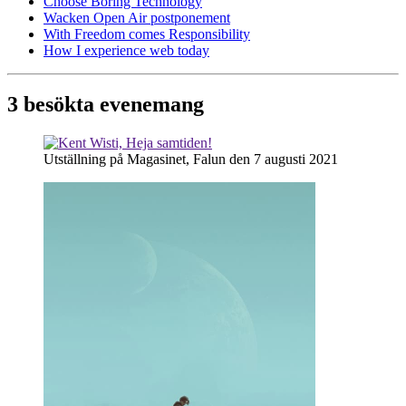
Choose Boring Technology
Wacken Open Air postponement
With Freedom comes Responsibility
How I experience web today
3 besökta evenemang
Utställning på Magasinet, Falun den 7 augusti 2021