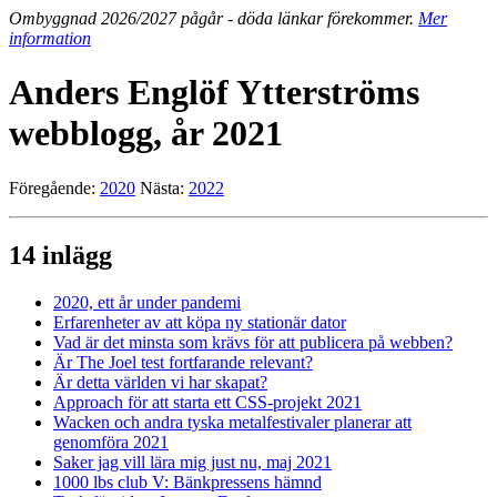
Ombyggnad 2026/2027 pågår - döda länkar förekommer.
Mer
information
Anders Englöf Ytterströms
webblogg, år 2021
Föregående:
2020
Nästa:
2022
14 inlägg
2020, ett år under pandemi
Erfarenheter av att köpa ny stationär dator
Vad är det minsta som krävs för att publicera på webben?
Är The Joel test fortfarande relevant?
Är detta världen vi har skapat?
Approach för att starta ett CSS-projekt 2021
Wacken och andra tyska metalfestivaler planerar att
genomföra 2021
Saker jag vill lära mig just nu, maj 2021
1000 lbs club V: Bänkpressens hämnd