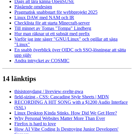
Dags att lära känna OpenSUSE
Pågående omdesign
Pragmatisk snabbstart för webbprojekt 2025
Linux DAW med NAM och IR
Checklista för att starta Minecraft-server
Till minnet av Tomas "Tompa" Lindberg
Hur man räknar ut ett subnät med prefix
Varför jag inte säger "GNU/Linux" och ogillar att säga
"Linux"
En snabb överblick över OIDC och SSO-lösningar att sätta
upp själv
Andra intrycket av COSMIC
14 länktips
thisistonydang / liveview-svelte-pwa
field-sizing - CSS: Cascading Style Sheets | MDN
RECORDING A HIT SONG with a $1200 Audio Interface
(SSL)
Linux Desktop Kinda Stinks. How Did We Get Here?
Why Personal Websites Matter More Than Ever
Firefox is hard to love
How AI Vibe Coding Is Destroying Junior Developers'