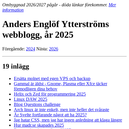
Ombyggnad 2026/2027 pågår - döda länkar förekommer.
Mer
information
Anders Englöf Ytterströms
webblogg, år 2025
Föregående:
2024
Nästa:
2026
19 inlägg
Ersätta molnet med egen VPS och backup
Gammal är äldst - Gnome, Plasma eller Xfce täcker
förmodligen dina behov
Helix och Zed för programmering 2025
Linux DAW 2025
Blog Questions challenge
Arch linux är inte enkelt, men inte heller det svåraste
Är Svelte fortfarande något att ha 2025?
Jag hatar CSS, men jag har ingen anledning att klaga längre
Hur madr.se skapades 2025